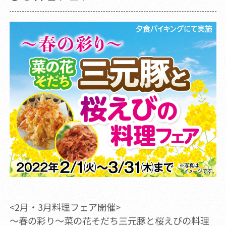
<2月・3月料理フェア開催>
～春の彩り～菜の花そだち三元豚と桜えびの料理