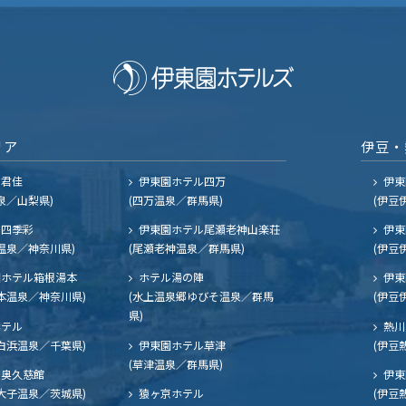
リア
伊豆・
ル君佳
伊東園ホテル四万
伊東
泉／山梨県)
(四万温泉／群馬県)
(伊豆
四季彩
伊東園ホテル尾瀬老神山楽荘
伊東
温泉／神奈川県)
(尾瀬老神温泉／群馬県)
(伊豆
ホテル箱根湯本
ホテル湯の陣
伊東
本温泉／神奈川県)
(水上温泉郷ゆびそ温泉／群馬
(伊豆
県)
ホテル
熱川
白浜温泉／千葉県)
伊東園ホテル草津
(伊豆
(草津温泉／群馬県)
奥久慈館
伊東
大子温泉／茨城県)
猿ヶ京ホテル
(伊豆