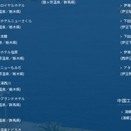
(猿ヶ京温泉／群馬県)
ロイヤルホテル
伊東
温泉／栃木県)
(伊豆
ホテルニューさくら
下田
温泉／栃木県)
(伊豆
閣本館
下田
泉／栃木県)
(伊豆
ホテル塩原
伊東
原温泉／栃木県)
(西伊
ニューもみぢ
アタ
原温泉／栃木県)
(伊豆
湯西川
温泉／栃木県)
グランドホテル
中国
温泉／群馬県)
湯郷
夫
(湯郷
温泉／群馬県)
温泉とどろき