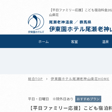
【平日ファミリー応援】こども宿泊料金202
山楽荘
尾瀬老神温泉 ／ 群馬県
伊東園ホテル尾瀬老神
ホーム
客室
温泉
総合TOP
伊東園ホテル尾瀬老神山楽荘HOME
平日・日曜日 ※除外日あり
おすすめプラン
【平日ファミリー応援】こども宿泊料