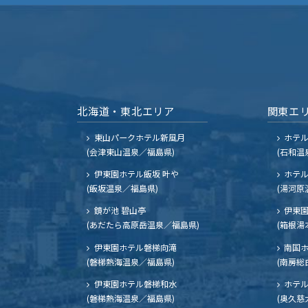
北海道・東北エリア
関東エ
東山パークホテル新風月
ホテ
(会津東山温泉／福島県)
(石和温
伊東園ホテル飯坂 叶や
ホテル
(飯坂温泉／福島県)
(湯河原
鏡が池 碧山亭
伊東園
(あだたら高原岳温泉／福島県)
(箱根湯
伊東園ホテル磐梯向滝
南国
(磐梯熱海温泉／福島県)
(南房総
伊東園ホテル磐梯和水
ホテル
(磐梯熱海温泉／福島県)
(奥久慈