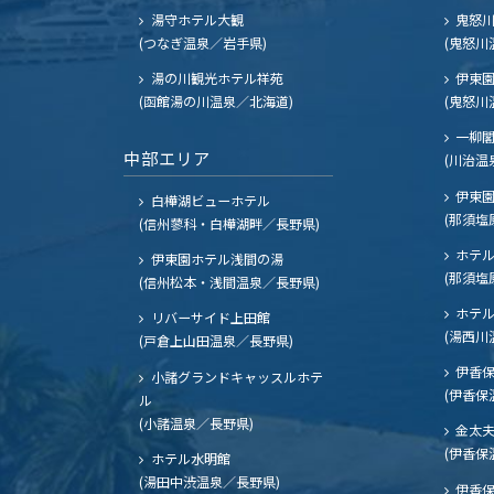
湯守ホテル大観
鬼怒川
(つなぎ温泉／岩手県)
(鬼怒川
湯の川観光ホテル祥苑
伊東園
(函館湯の川温泉／北海道)
(鬼怒川
一柳
中部エリア
(川治温
伊東園
白樺湖ビューホテル
(那須塩
(信州蓼科・白樺湖畔／長野県)
ホテル
伊東園ホテル浅間の湯
(那須塩
(信州松本・浅間温泉／長野県)
ホテル
リバーサイド上田館
(湯西川
(戸倉上山田温泉／長野県)
伊香保
小諸グランドキャッスルホテ
(伊香保
ル
(小諸温泉／長野県)
金太
(伊香保
ホテル水明館
(湯田中渋温泉／長野県)
伊香保