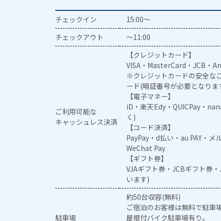
チェックイン
15:00～
チェックアウト
～11:00
【クレジットカード】
VISA・MasterCard・JCB・Am
※クレジットカードの安全なご
ード(暗証番号が必要となりま
【電子マネー】
iD・楽天Edy・QUICPay・na
ご利用可能な
く)
キャッシュレス決済
【コード決済】
PayPay・d払い・au PAY・
WeChat Pay
【ギフト券】
VJAギフト券・JCBギフト券
います)
約50台収容(無料)
ご宿泊のお客様は無料で駐車
駐車場
屋根付バイク駐車場有り。