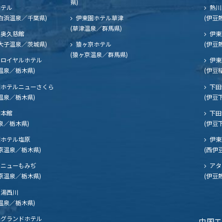
県)
ホテル
熱川
白浜温泉／千葉県)
伊東園ホテル草津
(伊豆
(草津温泉／群馬県)
奥久慈館
伊東
大子温泉／茨城県)
猿ヶ京ホテル
(伊豆
(猿ヶ京温泉／群馬県)
ロイヤルホテル
伊東
温泉／栃木県)
(伊豆
ホテルニューさくら
下田
温泉／栃木県)
(伊豆
閣本館
下田
泉／栃木県)
(伊豆
ホテル塩原
伊東
原温泉／栃木県)
(西伊
ニューもみぢ
アタ
原温泉／栃木県)
(伊豆
湯西川
温泉／栃木県)
グランドホテル
中国