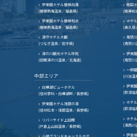
伊東園ホテル磐梯向滝
南国
(磐梯熱海温泉／福島県)
(南房総
伊東園ホテル磐梯和水
ホテル
(磐梯熱海温泉／福島県)
(奥久慈
湯守ホテル大観
鬼怒川
(つなぎ温泉／岩手県)
(鬼怒川
湯の川観光ホテル祥苑
伊東園
(函館湯の川温泉／北海道)
(鬼怒川
一柳
中部エリア
(川治温
伊東園
白樺湖ビューホテル
(那須塩
(信州蓼科・白樺湖畔／長野県)
ホテル
伊東園ホテル浅間の湯
(那須塩
(信州松本・浅間温泉／長野県)
ホテル
リバーサイド上田館
(湯西川
(戸倉上山田温泉／長野県)
伊香保
小諸グランドキャッスルホテ