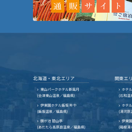
北海道・東北エリア
関東エ
東山パークホテル新風月
ホテ
(会津東山温泉／福島県)
(石和温
伊東園ホテル飯坂 叶や
ホテル
(飯坂温泉／福島県)
(湯河原
鏡が池 碧山亭
伊東園
(あだたら高原岳温泉／福島県)
(箱根湯