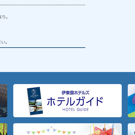
有り。
。
さい。