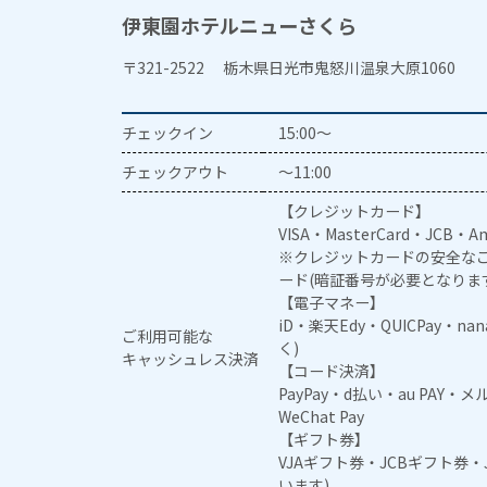
伊東園ホテルニューさくら
〒321-2522 栃木県日光市鬼怒川温泉大原1060
チェックイン
15:00～
チェックアウト
～11:00
【クレジットカード】
VISA・MasterCard・JCB・Am
※クレジットカードの安全なご
ード(暗証番号が必要となりま
【電子マネー】
iD・楽天Edy・QUICPay・na
ご利用可能な
く)
キャッシュレス決済
【コード決済】
PayPay・d払い・au PAY・
WeChat Pay
【ギフト券】
VJAギフト券・JCBギフト券
います)