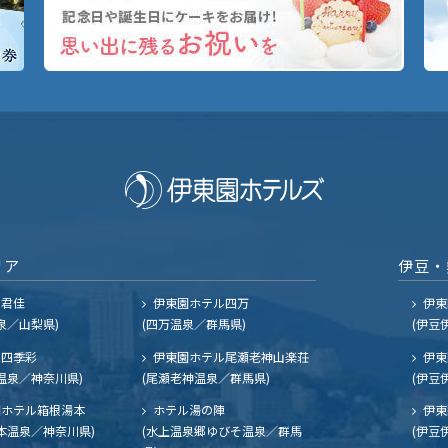
リア
伊豆・
ル君佳
伊東園ホテル四万
伊東
泉／山梨県)
(四万温泉／群馬県)
(伊豆
四季彩
伊東園ホテル尾瀬老神山楽荘
伊東
温泉／神奈川県)
(尾瀬老神温泉／群馬県)
(伊豆
ホテル箱根湯本
ホテル湯の陣
伊東
本温泉／神奈川県)
(水上温泉郷ゆびそ温泉／群馬
(伊豆