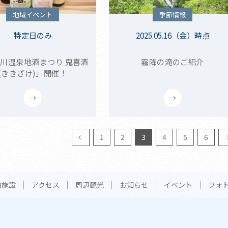
地域イベント
季節情報
特定日のみ
2025.05.16（金）時点
川温泉地酒まつり 鬼喜酒
霧降の滝のご紹介
(ききざけ)」開催！
1
2
3
4
5
6
内施設
アクセス
周辺観光
お知らせ
イベント
フォ