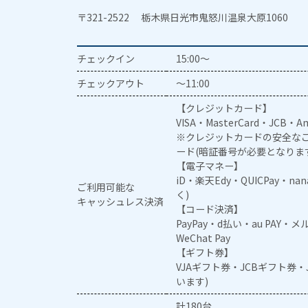
〒321-2522 栃木県日光市鬼怒川温泉大原1060
チェックイン
15:00～
チェックアウト
～11:00
【クレジットカード】
VISA・MasterCard・JCB・Am
※クレジットカードの安全なご
ード(暗証番号が必要となりま
【電子マネー】
iD・楽天Edy・QUICPay・na
ご利用可能な
く)
キャッシュレス決済
【コード決済】
PayPay・d払い・au PAY・
WeChat Pay
【ギフト券】
VJAギフト券・JCBギフト券
います)
計180台