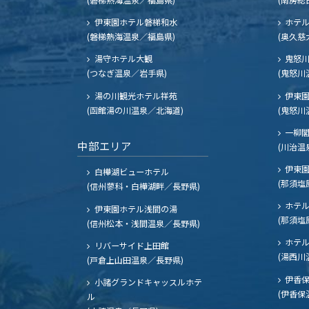
伊東園ホテル磐梯和水
ホテル
(磐梯熱海温泉／福島県)
(奥久慈
湯守ホテル大観
鬼怒川
(つなぎ温泉／岩手県)
(鬼怒川
湯の川観光ホテル祥苑
伊東園
(函館湯の川温泉／北海道)
(鬼怒川
一柳
中部エリア
(川治温
伊東園
白樺湖ビューホテル
(那須塩
(信州蓼科・白樺湖畔／長野県)
ホテル
伊東園ホテル浅間の湯
(那須塩
(信州松本・浅間温泉／長野県)
ホテル
リバーサイド上田館
(湯西川
(戸倉上山田温泉／長野県)
伊香保
小諸グランドキャッスルホテ
(伊香保
ル