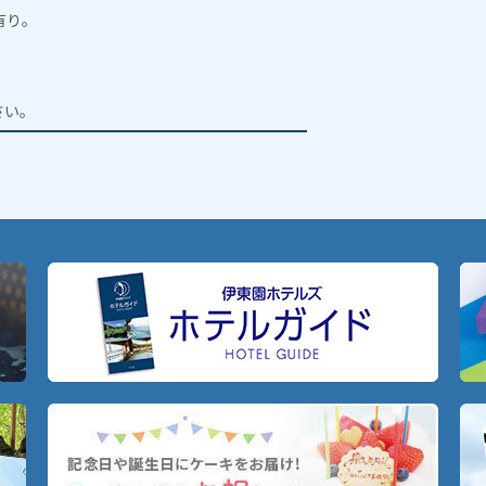
有り。
。
さい。