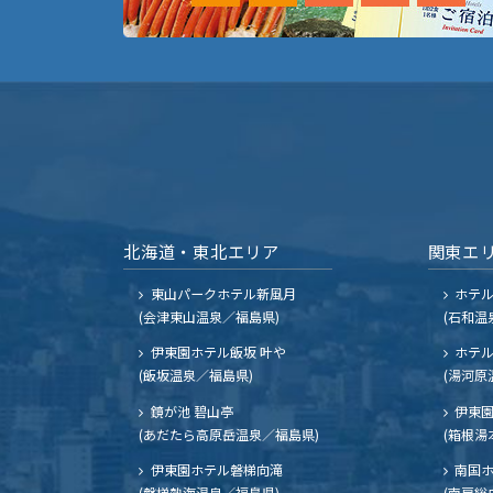
北海道・東北エリア
関東エ
東山パークホテル新風月
ホテ
(会津東山温泉／福島県)
(石和温
伊東園ホテル飯坂 叶や
ホテル
(飯坂温泉／福島県)
(湯河原
鏡が池 碧山亭
伊東園
(あだたら高原岳温泉／福島県)
(箱根湯
伊東園ホテル磐梯向滝
南国
(磐梯熱海温泉／福島県)
(南房総