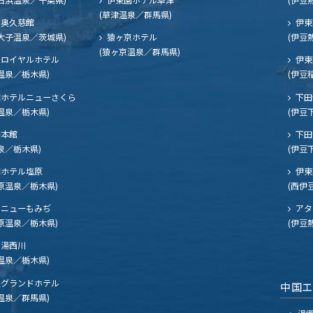
(草津温泉／群馬県)
奥久慈館
伊東
大子温泉／茨城県)
猿ヶ京ホテル
(伊豆
(猿ヶ京温泉／群馬県)
ロイヤルホテル
伊東
温泉／栃木県)
(伊豆
ホテルニューさくら
下田
温泉／栃木県)
(伊豆
閣本館
下田
泉／栃木県)
(伊豆
ホテル塩原
伊東
原温泉／栃木県)
(西伊
ニューもみぢ
アタ
原温泉／栃木県)
(伊豆
湯西川
温泉／栃木県)
グランドホテル
中国
温泉／群馬県)