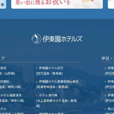
リア
伊豆・
ル君佳
伊東園ホテル四万
伊東
泉／山梨県)
(四万温泉／群馬県)
(伊豆
四季彩
伊東園ホテル尾瀬老神山楽荘
伊東
温泉／神奈川県)
(尾瀬老神温泉／群馬県)
(伊豆
ホテル箱根湯本
ホテル湯の陣
伊東
本温泉／神奈川県)
(水上温泉郷ゆびそ温泉／群馬
(伊豆
県)
ホテル
熱川
白浜温泉／千葉県)
伊東園ホテル草津
(伊豆