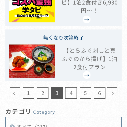
ビ】1泊2食付き6,930
円～！
無くなり次第終了
【とらふぐ刺しと真
ふぐのから揚げ】1泊
2食付プラン
1
2
3
4
5
6
カテゴリ
Category
すべて（217）