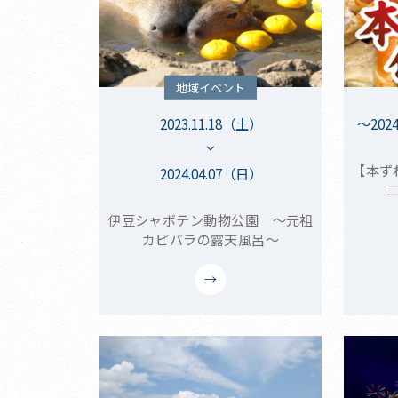
地域イベント
2023.11.18（土）
～202
【本ず
2024.04.07（日）
伊豆シャボテン動物公園 ～元祖
カピバラの露天風呂～