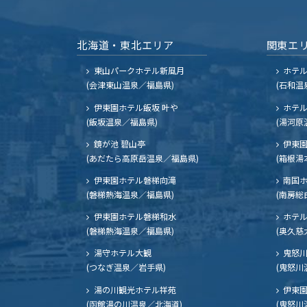
北海道・東北エリア
関東エ
東山パークホテル新風月
ホテ
(会津東山温泉／福島県)
(石和温
伊東園ホテル飯坂 叶や
ホテル
(飯坂温泉／福島県)
(湯河原
鏡が池 碧山亭
伊東園
(あだたら高原岳温泉／福島県)
(箱根湯
伊東園ホテル磐梯向滝
南国
(磐梯熱海温泉／福島県)
(南房総
伊東園ホテル磐梯和水
ホテル
(磐梯熱海温泉／福島県)
(奥久慈
湯守ホテル大観
鬼怒川
(つなぎ温泉／岩手県)
(鬼怒川
湯の川観光ホテル祥苑
伊東園
(函館湯の川温泉／北海道)
(鬼怒川