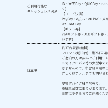
iD・楽天Edy・QUICPay・na
ご利用可能な
く)
キャッシュレス決済
【コード決済】
PayPay・d払い・au PAY・
WeChat Pay
【ギフト券】
VJAギフト券・JCBギフト券
います)
約37台収容(無料)
フロント横(10台)・第2駐車場(
ご宿泊の方は無料でご利用い
※マイクロバス等の大型車で
きませんので、市営駐車場の
駐車場
詳しくはホテルまでお問い合
屋根付バイク駐車場有り。
※駐車台数に限りがあります
事前にホテルまでご連絡くだ