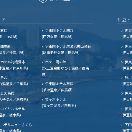
リア
伊豆・
ル君佳
伊東園ホテル四万
伊東
泉／山梨県)
(四万温泉／群馬県)
(伊豆
四季彩
伊東園ホテル尾瀬老神山楽荘
伊東
温泉／神奈川県)
(尾瀬老神温泉／群馬県)
(伊豆
ホテル箱根湯本
ホテル湯の陣
伊東
本温泉／神奈川県)
(水上温泉郷ゆびそ温泉／群馬
(伊豆
県)
ホテル
熱川
白浜温泉／千葉県)
伊東園ホテル草津
(伊豆
(草津温泉／群馬県)
奥久慈館
伊東
大子温泉／茨城県)
猿ヶ京ホテル
(伊豆
(猿ヶ京温泉／群馬県)
ロイヤルホテル
伊東
温泉／栃木県)
(伊豆
ホテルニューさくら
下田
温泉／栃木県)
(伊豆