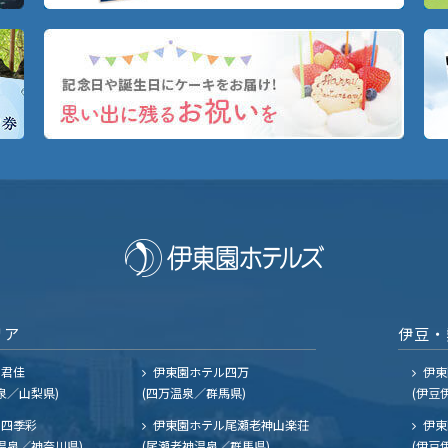
リア
伊豆・
ル君佳
伊東園ホテル四万
伊東
泉／山梨県)
(四万温泉／群馬県)
(伊豆
四季彩
伊東園ホテル尾瀬老神山楽荘
伊東
温泉／神奈川県)
(尾瀬老神温泉／群馬県)
(伊豆