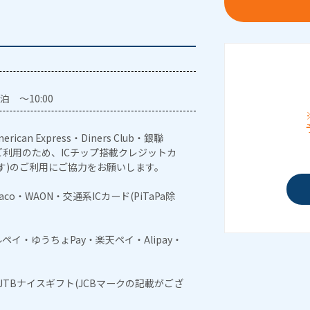
泊 ～10:00
erican Express・Diners Club・銀聯
利用のため、ICチップ搭載クレジットカ
す)のご利用にご協力をお願いします。
naco・WAON・交通系ICカード(PiTaPa除
メルペイ・ゆうちょPay・楽天ペイ・Alipay・
・JTBナイスギフト(JCBマークの記載がござ