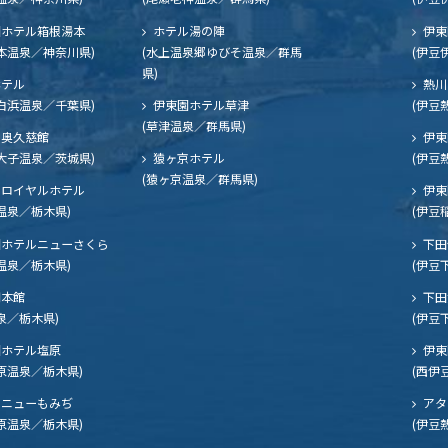
ホテル箱根湯本
ホテル湯の陣
伊東
本温泉／神奈川県)
(水上温泉郷ゆびそ温泉／群馬
(伊豆
県)
ホテル
熱川
白浜温泉／千葉県)
伊東園ホテル草津
(伊豆
(草津温泉／群馬県)
奥久慈館
伊東
大子温泉／茨城県)
猿ヶ京ホテル
(伊豆
(猿ヶ京温泉／群馬県)
ロイヤルホテル
伊東
温泉／栃木県)
(伊豆
ホテルニューさくら
下田
温泉／栃木県)
(伊豆
閣本館
下田
泉／栃木県)
(伊豆
ホテル塩原
伊東
原温泉／栃木県)
(西伊
ニューもみぢ
アタ
原温泉／栃木県)
(伊豆