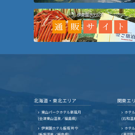
北海道・東北エリア
関東エ
東山パークホテル新風月
ホテ
(会津東山温泉／福島県)
(石和温
伊東園ホテル飯坂 叶や
ホテル
(飯坂温泉／福島県)
(湯河原