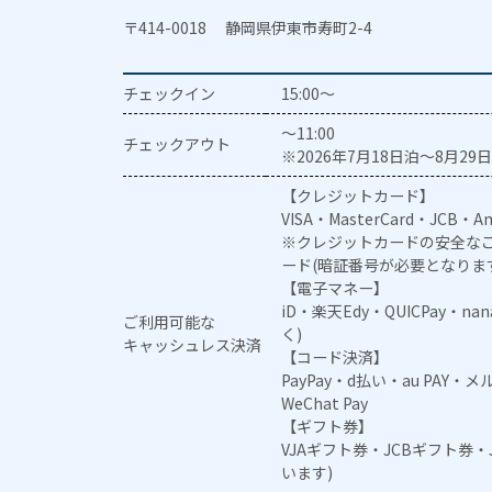
〒414-0018 静岡県伊東市寿町2-4
チェックイン
15:00～
～11:00
チェックアウト
※2026年7月18日泊～8月29日
【クレジットカード】
VISA・MasterCard・JCB・Am
※クレジットカードの安全なご
ード(暗証番号が必要となりま
【電子マネー】
iD・楽天Edy・QUICPay・na
ご利用可能な
く)
キャッシュレス決済
【コード決済】
PayPay・d払い・au PAY・
WeChat Pay
【ギフト券】
VJAギフト券・JCBギフト券
います)