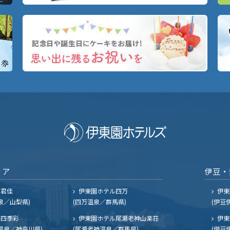
リア
伊豆・
ル君佳
伊東園ホテル四万
伊東
泉／山梨県)
(四万温泉／群馬県)
(伊豆
四季彩
伊東園ホテル尾瀬老神山楽荘
伊東
温泉／神奈川県)
(尾瀬老神温泉／群馬県)
(伊豆