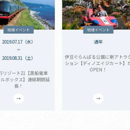
地域イベント
地域イベント
2019.07.17（水）
通年
伊豆ぐらんぱる公園に新アトラ
2019.08.31（土）
ション【ディノエイジカート】
OPEN！
行リゾート21【黒船電車
ヤルボックス】連結期間延
長！