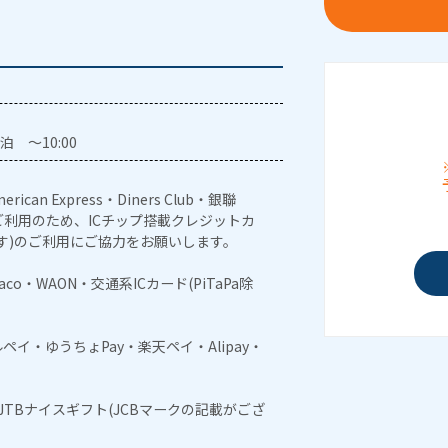
泊 ～10:00
erican Express・Diners Club・銀聯
利用のため、ICチップ搭載クレジットカ
す)のご利用にご協力をお願いします。
naco・WAON・交通系ICカード(PiTaPa除
メルペイ・ゆうちょPay・楽天ペイ・Alipay・
・JTBナイスギフト(JCBマークの記載がござ