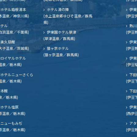
ホテル箱根湯本
ホテル湯の陣
伊東
本温泉／神奈川県)
(水上温泉郷ゆびそ温泉／群馬
(伊豆
県)
ホテル
熱川
白浜温泉／千葉県)
伊東園ホテル草津
(伊豆
(草津温泉／群馬県)
奥久慈館
伊東
大子温泉／茨城県)
猿ヶ京ホテル
(伊豆
(猿ヶ京温泉／群馬県)
ロイヤルホテル
伊東
温泉／栃木県)
(伊豆
ホテルニューさくら
下田
温泉／栃木県)
(伊豆
閣本館
下田
泉／栃木県)
(伊豆
ホテル塩原
伊東
原温泉／栃木県)
(西伊
ニューもみぢ
アタ
原温泉／栃木県)
(伊豆