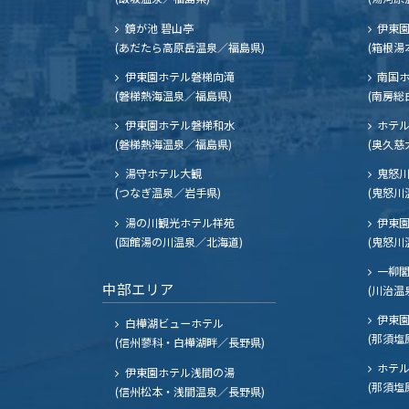
鏡が池 碧山亭
伊東園
(あだたら高原岳温泉／福島県)
(箱根湯
伊東園ホテル磐梯向滝
南国
(磐梯熱海温泉／福島県)
(南房総
伊東園ホテル磐梯和水
ホテル
(磐梯熱海温泉／福島県)
(奥久慈
湯守ホテル大観
鬼怒川
(つなぎ温泉／岩手県)
(鬼怒川
湯の川観光ホテル祥苑
伊東園
(函館湯の川温泉／北海道)
(鬼怒川
一柳
中部エリア
(川治温
伊東園
白樺湖ビューホテル
(那須塩
(信州蓼科・白樺湖畔／長野県)
ホテル
伊東園ホテル浅間の湯
(那須塩
(信州松本・浅間温泉／長野県)