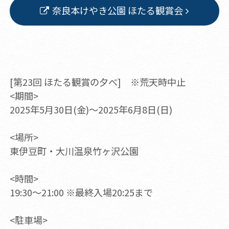
奈良本けやき公園 ほたる観賞会
[第23回 ほたる観賞の夕べ] ※荒天時中止
<期間>
2025年5月30日(金)～2025年6月8日(日)
<場所>
東伊豆町・大川温泉竹ヶ沢公園
<時間>
19:30～21:00 ※最終入場20:25まで
<駐車場>