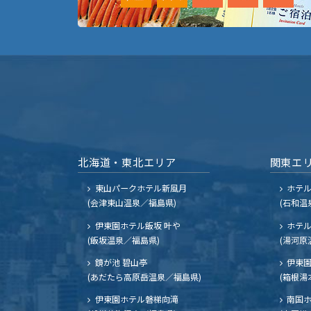
北海道・東北エリア
関東エ
東山パークホテル新風月
ホテ
(会津東山温泉／福島県)
(石和温
伊東園ホテル飯坂 叶や
ホテル
(飯坂温泉／福島県)
(湯河原
鏡が池 碧山亭
伊東園
(あだたら高原岳温泉／福島県)
(箱根湯
伊東園ホテル磐梯向滝
南国