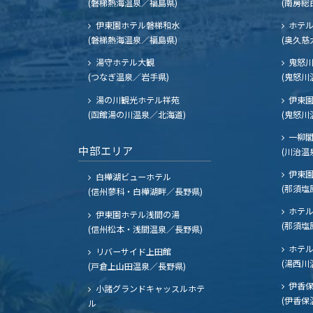
(磐梯熱海温泉／福島県)
(南房総
伊東園ホテル磐梯和水
ホテル
(磐梯熱海温泉／福島県)
(奥久慈
湯守ホテル大観
鬼怒川
(つなぎ温泉／岩手県)
(鬼怒川
湯の川観光ホテル祥苑
伊東園
(函館湯の川温泉／北海道)
(鬼怒川
一柳
中部エリア
(川治温
伊東園
白樺湖ビューホテル
(那須塩
(信州蓼科・白樺湖畔／長野県)
ホテル
伊東園ホテル浅間の湯
(那須塩
(信州松本・浅間温泉／長野県)
ホテル
リバーサイド上田館
(湯西川
(戸倉上山田温泉／長野県)
伊香保
小諸グランドキャッスルホテ
(伊香保
ル