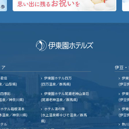
リア
伊豆・
ル君佳
伊東園ホテル四万
伊東
泉／山梨県)
(四万温泉／群馬県)
(伊豆
四季彩
伊東園ホテル尾瀬老神山楽荘
伊東
温泉／神奈川県)
(尾瀬老神温泉／群馬県)
(伊豆
ホテル箱根湯本
ホテル湯の陣
伊東
本温泉／神奈川県)
(水上温泉郷ゆびそ温泉／群馬
(伊豆
県)
ホテル
熱川