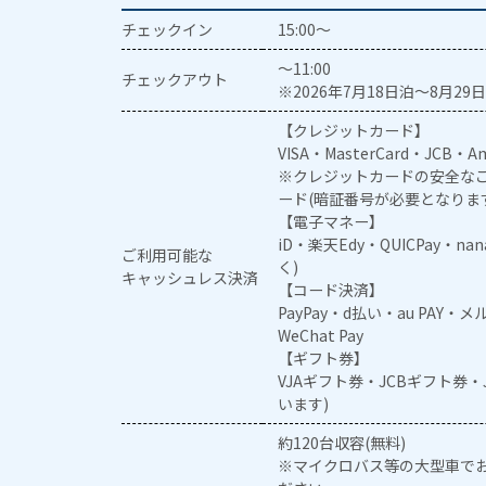
チェックイン
15:00～
～11:00
チェックアウト
※2026年7月18日泊～8月29日
【クレジットカード】
VISA・MasterCard・JCB・Am
※クレジットカードの安全なご
ード(暗証番号が必要となりま
【電子マネー】
iD・楽天Edy・QUICPay・na
ご利用可能な
く)
キャッシュレス決済
【コード決済】
PayPay・d払い・au PAY・
WeChat Pay
【ギフト券】
VJAギフト券・JCBギフト券
います)
約120台収容(無料)
※マイクロバス等の大型車で