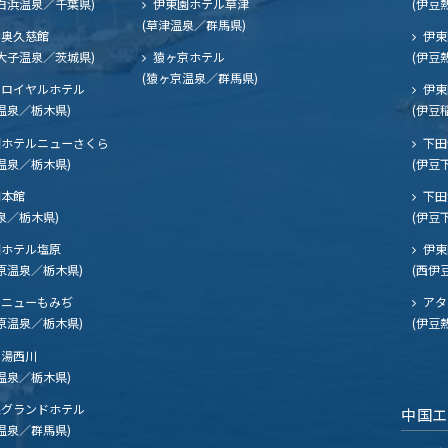
白浜温泉／千葉県)
伊東園ホテル草津
(伊豆
(草津温泉／群馬県)
奥久慈館
伊東
大子温泉／茨城県)
猿ヶ京ホテル
(伊豆
(猿ヶ京温泉／群馬県)
ロイヤルホテル
伊東
温泉／栃木県)
(伊豆
ホテルニューさくら
下田
温泉／栃木県)
(伊豆
閣本館
下田
泉／栃木県)
(伊豆
ホテル塩原
伊東
原温泉／栃木県)
(西伊
ニューもみぢ
アタ
原温泉／栃木県)
(伊豆
湯西川
温泉／栃木県)
グランドホテル
中国
温泉／群馬県)