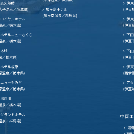
奥久慈館
伊東
大子温泉／茨城県)
猿ヶ京ホテル
(伊豆
(猿ヶ京温泉／群馬県)
ロイヤルホテル
伊東
温泉／栃木県)
(伊豆
ホテルニューさくら
下田
温泉／栃木県)
(伊豆
閣本館
下田
泉／栃木県)
(伊豆
ホテル塩原
伊東
原温泉／栃木県)
(西伊
ニューもみぢ
アタ
原温泉／栃木県)
(伊豆
湯西川
温泉／栃木県)
グランドホテル
中国
温泉／群馬県)
湯郷
夫
(湯郷