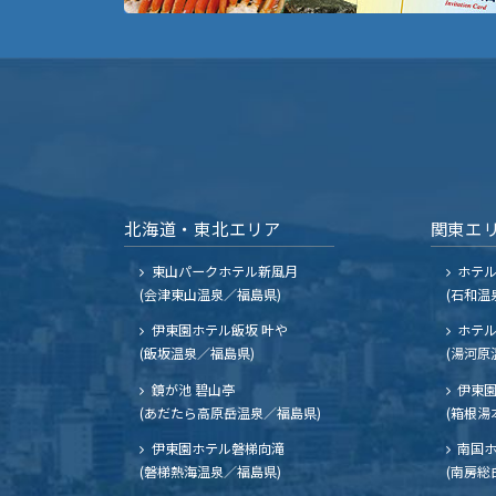
北海道・東北エリア
関東エ
東山パークホテル新風月
ホテ
(会津東山温泉／福島県)
(石和温
伊東園ホテル飯坂 叶や
ホテル
(飯坂温泉／福島県)
(湯河原
鏡が池 碧山亭
伊東園
(あだたら高原岳温泉／福島県)
(箱根湯
伊東園ホテル磐梯向滝
南国
(磐梯熱海温泉／福島県)
(南房総