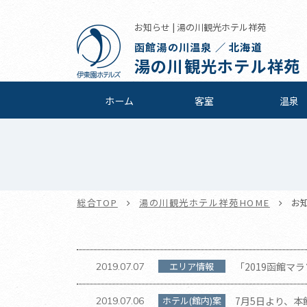
お知らせ | 湯の川観光ホテル祥苑
函館湯の川温泉 ／ 北海道
湯の川観光ホテル祥苑
ホーム
客室
温泉
総合TOP
湯の川観光ホテル祥苑HOME
お
エリア情報
「2019函館マ
2019.07.07
ホテル(館内)案
7月5日より、
2019.07.06