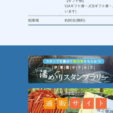
【ギフト券】
VJAギフト券・JCBギフト券
います)
駐車場
約80台(無料)