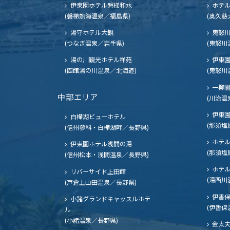
伊東園ホテル磐梯和水
ホテル
(磐梯熱海温泉／福島県)
(奥久慈
湯守ホテル大観
鬼怒川
(つなぎ温泉／岩手県)
(鬼怒川
湯の川観光ホテル祥苑
伊東園
(函館湯の川温泉／北海道)
(鬼怒川
一柳
中部エリア
(川治温
伊東園
白樺湖ビューホテル
(那須塩
(信州蓼科・白樺湖畔／長野県)
ホテル
伊東園ホテル浅間の湯
(那須塩
(信州松本・浅間温泉／長野県)
ホテル
リバーサイド上田館
(湯西川
(戸倉上山田温泉／長野県)
伊香保
小諸グランドキャッスルホテ
(伊香保
ル
(小諸温泉／長野県)
金太