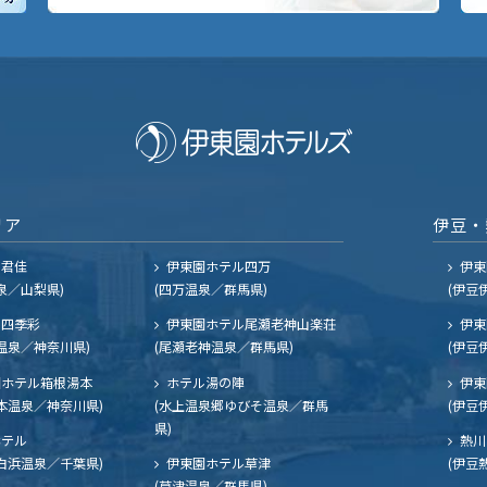
リア
伊豆・
ル君佳
伊東園ホテル四万
伊東
泉／山梨県)
(四万温泉／群馬県)
(伊豆
四季彩
伊東園ホテル尾瀬老神山楽荘
伊東
温泉／神奈川県)
(尾瀬老神温泉／群馬県)
(伊豆
ホテル箱根湯本
ホテル湯の陣
伊東
本温泉／神奈川県)
(水上温泉郷ゆびそ温泉／群馬
(伊豆
県)
ホテル
熱川
白浜温泉／千葉県)
伊東園ホテル草津
(伊豆
(草津温泉／群馬県)