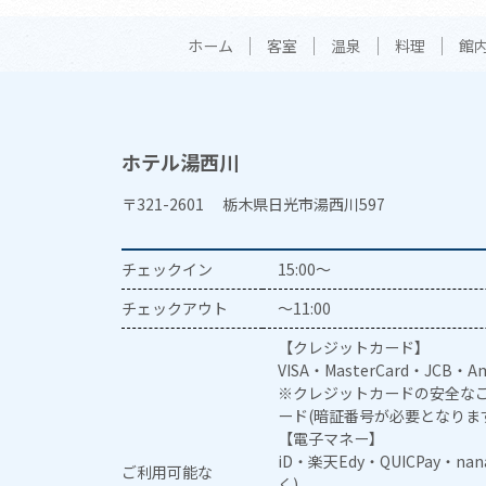
ホーム
客室
温泉
料理
館
ホテル湯西川
〒321-2601 栃木県日光市湯西川597
チェックイン
15:00～
チェックアウト
～11:00
【クレジットカード】
VISA・MasterCard・JCB・Am
※クレジットカードの安全なご
ード(暗証番号が必要となりま
【電子マネー】
iD・楽天Edy・QUICPay・na
ご利用可能な
く)