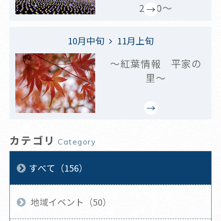
2020～
10月中旬
11月上旬
～紅葉情報 平家の
里～
カテゴリ
Category
すべて（156）
地域イベント（50）