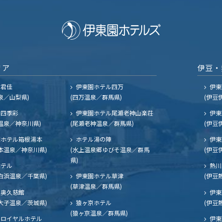
リア
伊豆・
ル君佳
伊東園ホテル四万
伊東
泉／山梨県)
(四万温泉／群馬県)
(伊豆
四季彩
伊東園ホテル尾瀬老神山楽荘
伊東
温泉／神奈川県)
(尾瀬老神温泉／群馬県)
(伊豆
ホテル箱根湯本
ホテル湯の陣
伊東
本温泉／神奈川県)
(水上温泉郷ゆびそ温泉／群馬
(伊豆
県)
ホテル
熱川
白浜温泉／千葉県)
伊東園ホテル草津
(伊豆
(草津温泉／群馬県)
奥久慈館
伊東
大子温泉／茨城県)
猿ヶ京ホテル
(伊豆
(猿ヶ京温泉／群馬県)
ロイヤルホテル
伊東