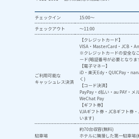
チェックイン
15:00～
チェックアウト
～11:00
【クレジットカード】
VISA・MasterCard・JCB・Am
※クレジットカードの安全なご
ード(暗証番号が必要となりま
【電子マネー】
iD・楽天Edy・QUICPay・na
ご利用可能な
く)
キャッシュレス決済
【コード決済】
PayPay・d払い・au PAY・
WeChat Pay
【ギフト券】
VJAギフト券・JCBギフト券
います)
約70台収容(無料)
駐車場
ホテルに隣接した第一駐車場(約