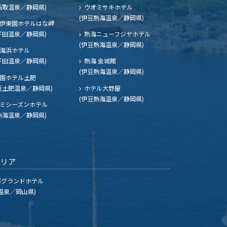
稲取温泉／静岡県)
ウオミサキホテル
(伊豆熱海温泉／静岡県)
伊東園ホテルはな岬
下田温泉／静岡県)
熱海ニューフジヤホテル
(伊豆熱海温泉／静岡県)
海浜ホテル
下田温泉／静岡県)
熱海 金城館
(伊豆熱海温泉／静岡県)
園ホテル土肥
豆土肥温泉／静岡県)
ホテル大野屋
(伊豆熱海温泉／静岡県)
ミシーズンホテル
熱海温泉／静岡県)
エリア
グランドホテル
温泉／岡山県)