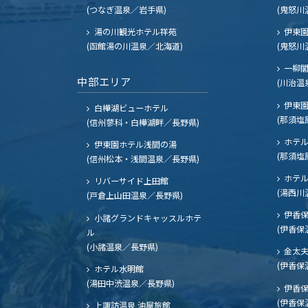
(つなぎ温泉／岩手県)
(鬼怒川
湯の川観光ホテル祥苑
伊東園
(函館湯の川温泉／北海道)
(鬼怒川
一柳
中部エリア
(川治温
伊東園
白樺湖ビューホテル
(那須塩
(信州蓼科・白樺湖畔／長野県)
ホテル
伊東園ホテル浅間の湯
(那須塩
(信州松本・浅間温泉／長野県)
ホテル
リバーサイド上田館
(湯西川
(戸倉上山田温泉／長野県)
伊香保
小諸グランドキャッスルホテ
(伊香保
ル
(小諸温泉／長野県)
金太
(伊香保
ホテル水明館
(湯田中渋温泉／長野県)
伊香保
(伊香保
上諏訪温泉 油屋旅館