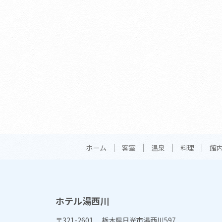
ホーム
客室
温泉
料理
館
ホテル湯西川
〒321-2601 栃木県日光市湯西川597