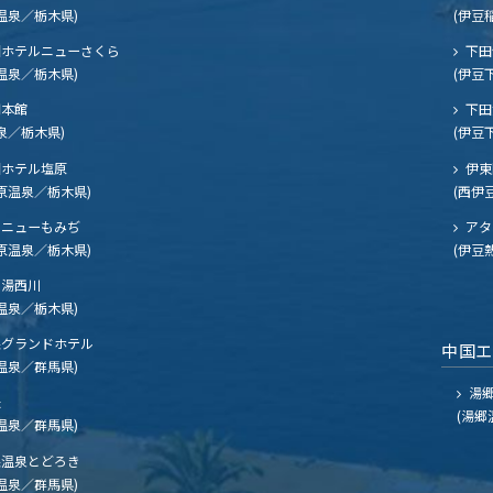
温泉／栃木県)
(伊豆
ホテルニューさくら
下田
温泉／栃木県)
(伊豆
閣本館
下田
泉／栃木県)
(伊豆
ホテル塩原
伊東
原温泉／栃木県)
(西伊
ニューもみぢ
アタ
原温泉／栃木県)
(伊豆
湯西川
温泉／栃木県)
グランドホテル
中国
温泉／群馬県)
湯郷
夫
(湯郷
温泉／群馬県)
温泉とどろき
温泉／群馬県)