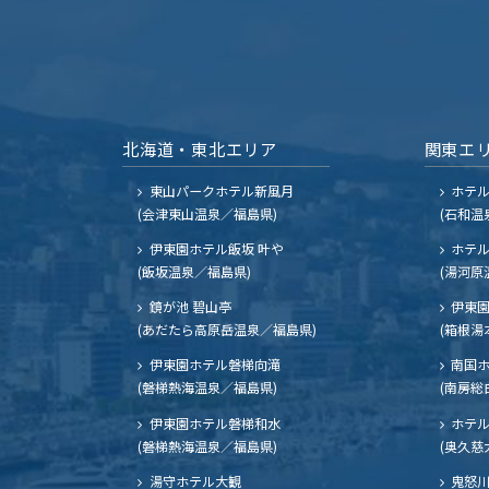
北海道・東北エリア
関東エ
東山パークホテル新風月
ホテ
(会津東山温泉／福島県)
(石和温
伊東園ホテル飯坂 叶や
ホテル
(飯坂温泉／福島県)
(湯河原
鏡が池 碧山亭
伊東園
(あだたら高原岳温泉／福島県)
(箱根湯
伊東園ホテル磐梯向滝
南国
(磐梯熱海温泉／福島県)
(南房総
伊東園ホテル磐梯和水
ホテル
(磐梯熱海温泉／福島県)
(奥久慈
湯守ホテル大観
鬼怒川