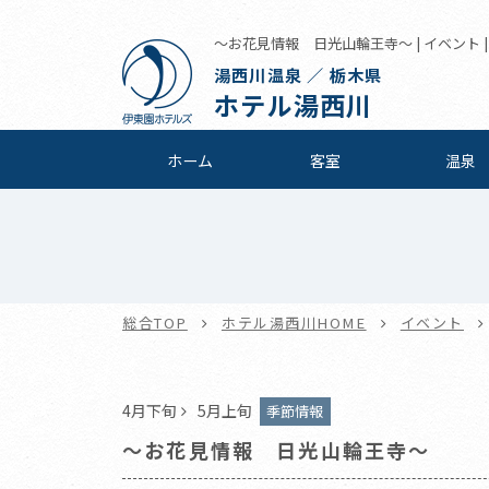
～お花見情報 日光山輪王寺～ | イベント 
湯西川温泉 ／ 栃木県
ホテル湯西川
ホーム
客室
温泉
総合TOP
ホテル湯西川HOME
イベント
4月下旬
5月上旬
季節情報
～お花見情報 日光山輪王寺～