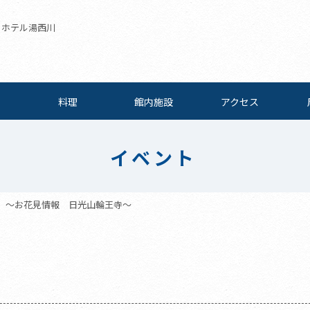
| ホテル湯西川
料理
館内施設
アクセス
イベント
～お花見情報 日光山輪王寺～