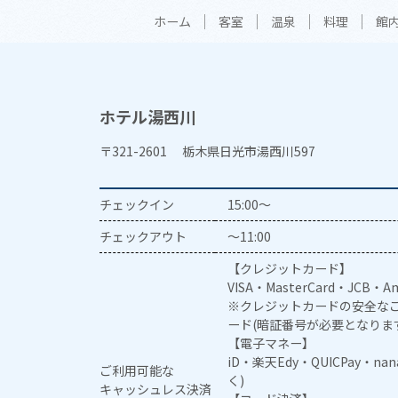
ホーム
客室
温泉
料理
館
ホテル湯西川
〒321-2601 栃木県日光市湯西川597
チェックイン
15:00～
チェックアウト
～11:00
【クレジットカード】
VISA・MasterCard・JCB・Am
※クレジットカードの安全なご
ード(暗証番号が必要となりま
【電子マネー】
iD・楽天Edy・QUICPay・na
ご利用可能な
く)
キャッシュレス決済