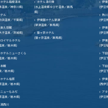
ホテル箱根湯本
ホテル湯の陣
伊東
本温泉／神奈川県)
(水上温泉郷ゆびそ温泉／群馬
(伊豆
県)
ホテル
熱川
白浜温泉／千葉県)
伊東園ホテル草津
(伊豆
(草津温泉／群馬県)
奥久慈館
伊東
大子温泉／茨城県)
猿ヶ京ホテル
(伊豆
(猿ヶ京温泉／群馬県)
ロイヤルホテル
伊東
温泉／栃木県)
(伊豆
ホテルニューさくら
下田
温泉／栃木県)
(伊豆
閣本館
下田
泉／栃木県)
(伊豆
ホテル塩原
伊東
原温泉／栃木県)
(西伊
ニューもみぢ
アタ
原温泉／栃木県)
(伊豆
湯西川