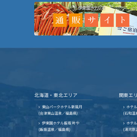
北海道・東北エリア
関東エ
東山パークホテル新風月
ホテ
(会津東山温泉／福島県)
(石和温
伊東園ホテル飯坂 叶や
ホテル
(飯坂温泉／福島県)
(湯河原