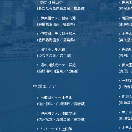
鏡が池 碧山亭
伊東園
(あだたら高原岳温泉／福島県)
(箱根湯
伊東園ホテル磐梯向滝
南国
(磐梯熱海温泉／福島県)
(南房総
伊東園ホテル磐梯和水
ホテル
(磐梯熱海温泉／福島県)
(奥久慈
湯守ホテル大観
鬼怒川
(つなぎ温泉／岩手県)
(鬼怒川
湯の川観光ホテル祥苑
伊東園
(函館湯の川温泉／北海道)
(鬼怒川
一柳
中部エリア
(川治温
伊東園
白樺湖ビューホテル
(那須塩
(信州蓼科・白樺湖畔／長野県)
ホテル
伊東園ホテル浅間の湯
(那須塩
(信州松本・浅間温泉／長野県)
ホテル
リバーサイド上田館