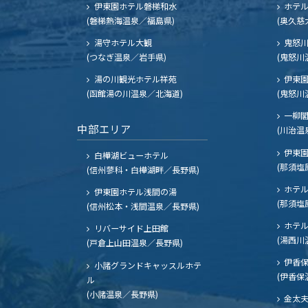
伊東園ホテル磐梯和水
ホテル
(磐梯熱海温泉／福島県)
(奥久慈
湯守ホテル大観
鬼怒川
(つなぎ温泉／岩手県)
(鬼怒川
湯の川観光ホテル祥苑
伊東園
(函館湯の川温泉／北海道)
(鬼怒川
一柳
中部エリア
(川治温
伊東園
白樺湖ビューホテル
(那須塩
(信州蓼科・白樺湖畔／長野県)
ホテル
伊東園ホテル浅間の湯
(那須塩
(信州松本・浅間温泉／長野県)
ホテル
リバーサイド上田館
(湯西川
(戸倉上山田温泉／長野県)
伊香保
小諸グランドキャッスルホテ
(伊香保
ル
(小諸温泉／長野県)
金太