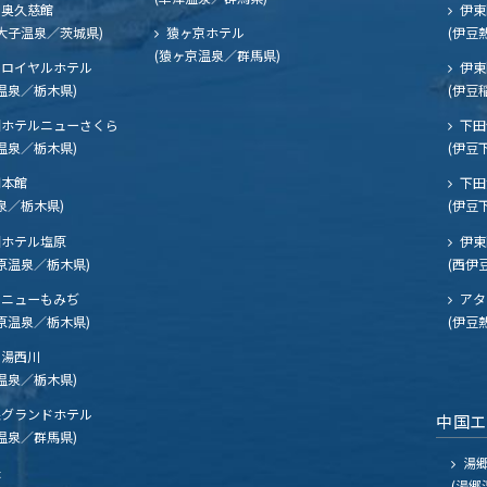
奥久慈館
伊東
大子温泉／茨城県)
猿ヶ京ホテル
(伊豆
(猿ヶ京温泉／群馬県)
ロイヤルホテル
伊東
温泉／栃木県)
(伊豆
ホテルニューさくら
下田
温泉／栃木県)
(伊豆
閣本館
下田
泉／栃木県)
(伊豆
ホテル塩原
伊東
原温泉／栃木県)
(西伊
ニューもみぢ
アタ
原温泉／栃木県)
(伊豆
湯西川
温泉／栃木県)
グランドホテル
中国
温泉／群馬県)
湯郷
夫
(湯郷