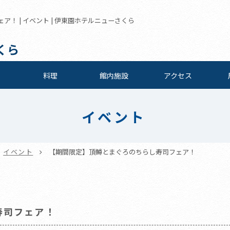
！ | イベント | 伊東園ホテルニューさくら
くら
料理
館内施設
アクセス
イベント
イベント
【期間限定】頂鱒とまぐろのちらし寿司フェア！
寿司フェア！