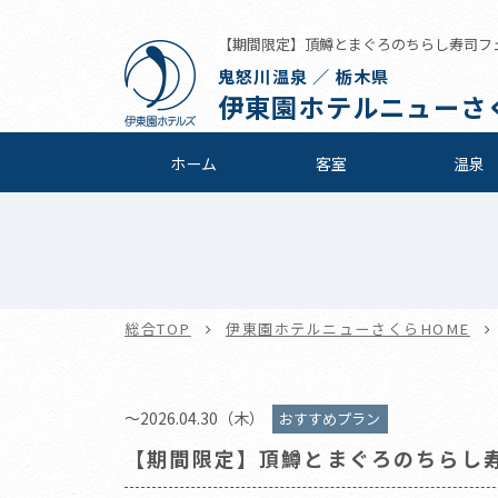
【期間限定】頂鱒とまぐろのちらし寿司フェア
鬼怒川温泉 ／ 栃木県
伊東園ホテルニューさ
ホーム
客室
温泉
総合TOP
伊東園ホテルニューさくらHOME
～2026.04.30（木）
おすすめプラン
【期間限定】頂鱒とまぐろのちらし