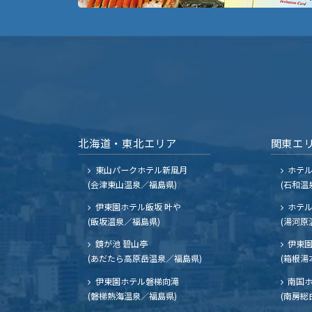
北海道・東北エリア
関東エ
東山パークホテル新風月
ホテ
(会津東山温泉／福島県)
(石和温
伊東園ホテル飯坂 叶や
ホテル
(飯坂温泉／福島県)
(湯河原
鏡が池 碧山亭
伊東園
(あだたら高原岳温泉／福島県)
(箱根湯
伊東園ホテル磐梯向滝
南国
(磐梯熱海温泉／福島県)
(南房総