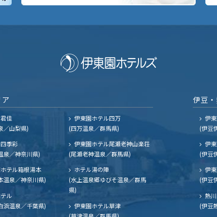
リア
伊豆・
ル君佳
伊東園ホテル四万
伊東
泉／山梨県)
(四万温泉／群馬県)
(伊豆
四季彩
伊東園ホテル尾瀬老神山楽荘
伊東
温泉／神奈川県)
(尾瀬老神温泉／群馬県)
(伊豆
ホテル箱根湯本
ホテル湯の陣
伊東
本温泉／神奈川県)
(水上温泉郷ゆびそ温泉／群馬
(伊豆
県)
ホテル
熱川
白浜温泉／千葉県)
伊東園ホテル草津
(伊豆
(草津温泉／群馬県)