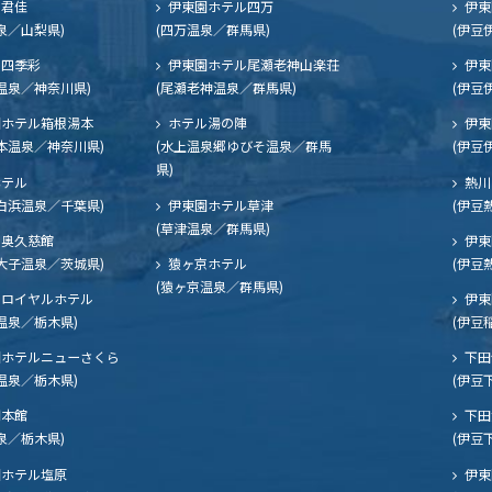
ル君佳
伊東園ホテル四万
伊東
泉／山梨県)
(四万温泉／群馬県)
(伊豆
四季彩
伊東園ホテル尾瀬老神山楽荘
伊東
温泉／神奈川県)
(尾瀬老神温泉／群馬県)
(伊豆
ホテル箱根湯本
ホテル湯の陣
伊東
本温泉／神奈川県)
(水上温泉郷ゆびそ温泉／群馬
(伊豆
県)
ホテル
熱川
白浜温泉／千葉県)
伊東園ホテル草津
(伊豆
(草津温泉／群馬県)
奥久慈館
伊東
大子温泉／茨城県)
猿ヶ京ホテル
(伊豆
(猿ヶ京温泉／群馬県)
ロイヤルホテル
伊東
温泉／栃木県)
(伊豆
ホテルニューさくら
下田
温泉／栃木県)
(伊豆
閣本館
下田
泉／栃木県)
(伊豆
ホテル塩原
伊東