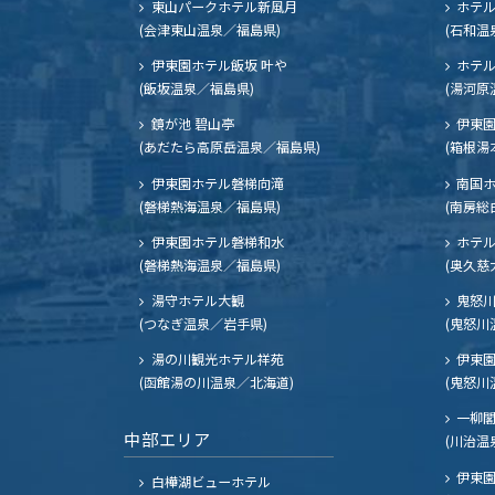
東山パークホテル新風月
ホテ
(会津東山温泉／福島県)
(石和温
伊東園ホテル飯坂 叶や
ホテル
(飯坂温泉／福島県)
(湯河原
鏡が池 碧山亭
伊東園
(あだたら高原岳温泉／福島県)
(箱根湯
伊東園ホテル磐梯向滝
南国
(磐梯熱海温泉／福島県)
(南房総
伊東園ホテル磐梯和水
ホテル
(磐梯熱海温泉／福島県)
(奥久慈
湯守ホテル大観
鬼怒川
(つなぎ温泉／岩手県)
(鬼怒川
湯の川観光ホテル祥苑
伊東園
(函館湯の川温泉／北海道)
(鬼怒川
一柳
中部エリア
(川治温
伊東園
白樺湖ビューホテル