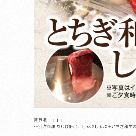
新登場！！！！
〜別注料理 あわび肝出汁しゃぶしゃぶ＋とちぎ和牛