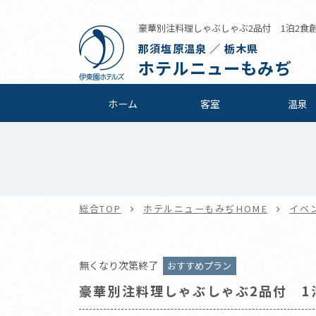
豪華別注料理しゃぶしゃぶ2品付 1泊2食創作
那須塩原温泉 ／ 栃木県
ホテルニューもみぢ
ホーム
客室
温泉
総合TOP
ホテルニューもみぢHOME
イベ
無くなり次第終了
おすすめプラン
豪華別注料理しゃぶしゃぶ2品付 1