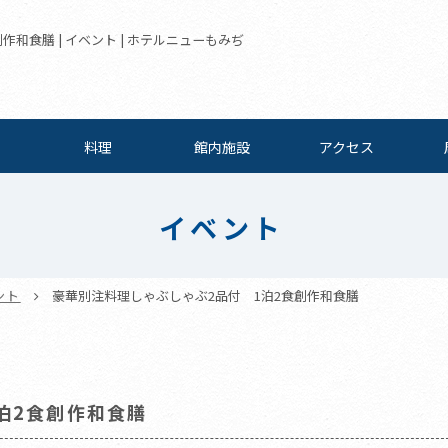
和食膳 | イベント | ホテルニューもみぢ
料理
館内施設
アクセス
イベント
ント
豪華別注料理しゃぶしゃぶ2品付 1泊2食創作和食膳
泊2食創作和食膳