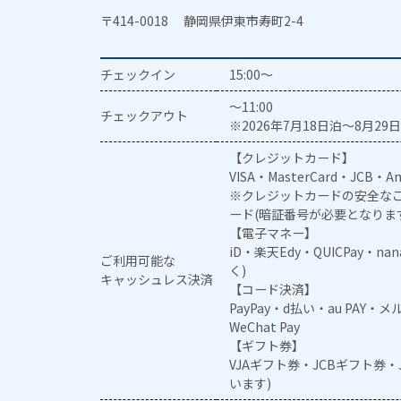
〒414-0018 静岡県伊東市寿町2-4
チェックイン
15:00～
～11:00
チェックアウト
※2026年7月18日泊～8月29日
【クレジットカード】
VISA・MasterCard・JCB・Am
※クレジットカードの安全なご
ード(暗証番号が必要となりま
【電子マネー】
iD・楽天Edy・QUICPay・na
ご利用可能な
く)
キャッシュレス決済
【コード決済】
PayPay・d払い・au PAY・
WeChat Pay
【ギフト券】
VJAギフト券・JCBギフト券
います)