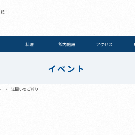
別館
料理
館内施設
アクセス
イベント
ト
江間いちご狩り