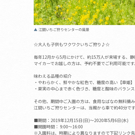
江間いちご狩りセンターの風景
☆大人も子供もワクワクいちご狩り♪☆
毎年12月から5月にかけて、約15万人が来場する、
マイカーでお越しの方は、予約不要でご利用可能です
味わえる品種の紹介
・やわらかく、鮮やかな紅色で、糖度の高い【章姫】
・果実の中心まで赤く色づき、糖度と酸味のバランス
その他、期間中ご入園の方は、食用なばなの無料摘み
江間いちご狩りセンターは、当館から車で約40分で
■期間：2019年12月15日(日)～2020年5月6日(水)
■開園時間： 9:00～16:00
※入園料は、時期により異なりますので下記リンク先