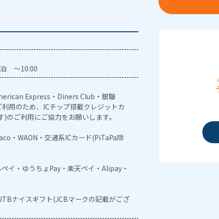
泊 ～10:00
erican Express・Diners Club・銀聯
利用のため、ICチップ搭載クレジットカ
す)のご利用にご協力をお願いします。
naco・WAON・交通系ICカード(PiTaPa除
メルペイ・ゆうちょPay・楽天ペイ・Alipay・
・JTBナイスギフト(JCBマークの記載がござ