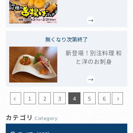
無くなり次第終了
新登場！別注料理 和
と洋のお刺身
1
2
3
4
5
6
カテゴリ
Category