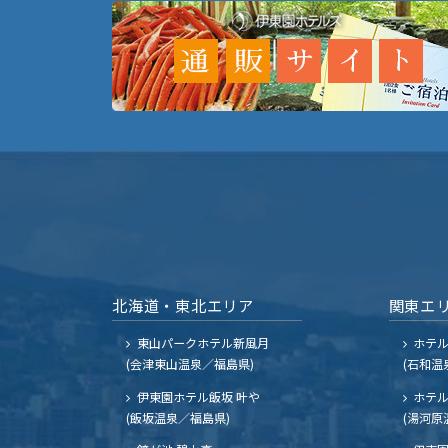
北海道・東北エリア
関東エ
東山パークホテル新風月
ホテ
(会津東山温泉／福島県)
(石和温
伊東園ホテル飯坂 叶や
ホテル
(飯坂温泉／福島県)
(湯河原