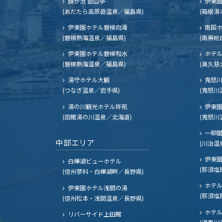
鏡が池 碧山亭
伊東園
(あだたら高原岳温泉／福島県)
(箱根湯
伊東園ホテル磐梯向滝
南国
(磐梯熱海温泉／福島県)
(南房総
伊東園ホテル磐梯和水
ホテル
(磐梯熱海温泉／福島県)
(奥久慈
湯守ホテル大観
鬼怒川
(つなぎ温泉／岩手県)
(鬼怒川
湯の川観光ホテル祥苑
伊東園
(函館湯の川温泉／北海道)
(鬼怒川
一柳
中部エリア
(川治温
伊東園
白樺湖ビューホテル
(那須塩
(信州蓼科・白樺湖畔／長野県)
ホテル
伊東園ホテル浅間の湯
(那須塩
(信州松本・浅間温泉／長野県)
ホテル
リバーサイド上田館