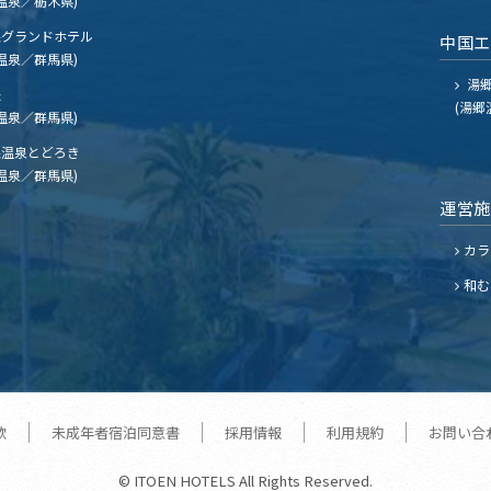
温泉／栃木県)
グランドホテル
中国
温泉／群馬県)
湯郷
夫
(湯郷
温泉／群馬県)
温泉とどろき
温泉／群馬県)
運営
カラ
和む
款
未成年者宿泊同意書
採用情報
利用規約
お問い合
© ITOEN HOTELS All Rights Reserved.