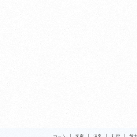
ホーム
客室
温泉
料理
館