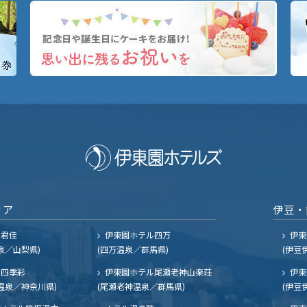
リア
伊豆・
ル君佳
伊東園ホテル四万
伊東
泉／山梨県)
(四万温泉／群馬県)
(伊豆
四季彩
伊東園ホテル尾瀬老神山楽荘
伊東
温泉／神奈川県)
(尾瀬老神温泉／群馬県)
(伊豆