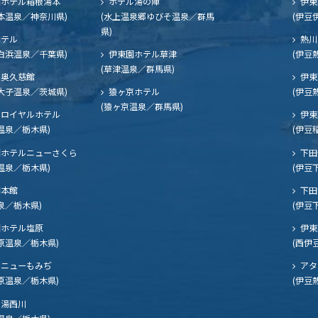
ホテル箱根湯本
ホテル湯の陣
伊東
本温泉／神奈川県)
(水上温泉郷ゆびそ温泉／群馬
(伊豆
県)
ホテル
熱川
白浜温泉／千葉県)
伊東園ホテル草津
(伊豆
(草津温泉／群馬県)
奥久慈館
伊東
大子温泉／茨城県)
猿ヶ京ホテル
(伊豆
(猿ヶ京温泉／群馬県)
ロイヤルホテル
伊東
温泉／栃木県)
(伊豆
ホテルニューさくら
下田
温泉／栃木県)
(伊豆
閣本館
下田
泉／栃木県)
(伊豆
ホテル塩原
伊東
原温泉／栃木県)
(西伊
ニューもみぢ
アタ
原温泉／栃木県)
(伊豆
湯西川