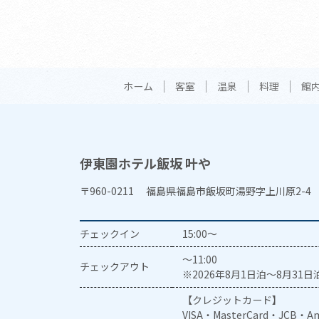
ホーム
客室
温泉
料理
館
伊東園ホテル飯坂 叶や
〒960-0211 福島県福島市飯坂町湯野字上川原2-4
チェックイン
15:00～
～11:00
チェックアウト
※2026年8月1日泊～8月31日泊
【クレジットカード】
VISA・MasterCard・JCB・Am