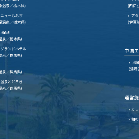
原温泉／栃木県)
(西伊
ニューもみぢ
アタ
原温泉／栃木県)
(伊豆
湯西川
温泉／栃木県)
グランドホテル
中国
温泉／群馬県)
湯郷
夫
(湯郷
温泉／群馬県)
温泉とどろき
温泉／群馬県)
運営
カラ
和む