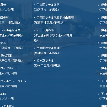
ル君佳
伊東園ホテル四万
伊東
泉／山梨県)
(四万温泉／群馬県)
(伊豆
四季彩
伊東園ホテル尾瀬老神山楽荘
伊東
温泉／神奈川県)
(尾瀬老神温泉／群馬県)
(伊豆
ホテル箱根湯本
ホテル湯の陣
伊東
本温泉／神奈川県)
(水上温泉郷ゆびそ温泉／群馬
(伊豆
県)
ホテル
熱川
白浜温泉／千葉県)
伊東園ホテル草津
(伊豆
(草津温泉／群馬県)
奥久慈館
伊東
大子温泉／茨城県)
猿ヶ京ホテル
(伊豆
(猿ヶ京温泉／群馬県)
ロイヤルホテル
伊東
温泉／栃木県)
(伊豆
ホテルニューさくら
下田
温泉／栃木県)
(伊豆
閣本館
下田
泉／栃木県)
(伊豆
ホテル塩原
伊東