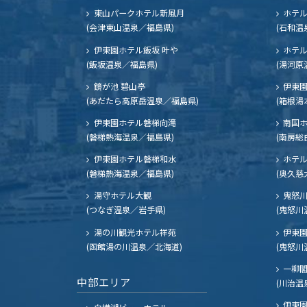
東山パークホテル新風月
ホテ
(会津東山温泉／福島県)
(石和温
伊東園ホテル飯坂 叶や
ホテル
(飯坂温泉／福島県)
(湯河原
鏡が池 碧山亭
伊東園
(あだたら高原岳温泉／福島県)
(箱根湯
伊東園ホテル磐梯向滝
南国
(磐梯熱海温泉／福島県)
(南房総
伊東園ホテル磐梯和水
ホテル
(磐梯熱海温泉／福島県)
(奥久慈
湯守ホテル大観
鬼怒川
(つなぎ温泉／岩手県)
(鬼怒川
湯の川観光ホテル祥苑
伊東園
(函館湯の川温泉／北海道)
(鬼怒川
一柳
中部エリア
(川治温
伊東園