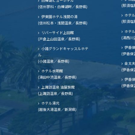
白樺湖ビューホテル
(那須塩
(信州蓼科・白樺湖畔／長野県)
ホテル
伊東園ホテル浅間の湯
(那須塩
(信州松本・浅間温泉／長野県)
ホテル
リバーサイド上田館
(湯西川
(戸倉上山田温泉／長野県)
伊香保
小諸グランドキャッスルホテ
(伊香保
ル
(小諸温泉／長野県)
金太
(伊香保
ホテル水明館
(湯田中渋温泉／長野県)
伊香保
(伊香保
上諏訪温泉 油屋旅館
(上諏訪温泉／長野県)
ホテル湯元
(越後大湯温泉／新潟県)