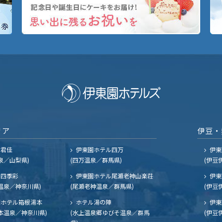
リア
伊豆・
ル君佳
伊東園ホテル四万
伊東
泉／山梨県)
(四万温泉／群馬県)
(伊豆
四季彩
伊東園ホテル尾瀬老神山楽荘
伊東
温泉／神奈川県)
(尾瀬老神温泉／群馬県)
(伊豆
ホテル箱根湯本
ホテル湯の陣
伊東
本温泉／神奈川県)
(水上温泉郷ゆびそ温泉／群馬
(伊豆