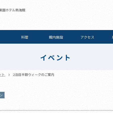
 伊東園ホテル熱海館
料理
館内施設
アクセス
イベント
ント
2泊目半額ウィークのご案内
ン