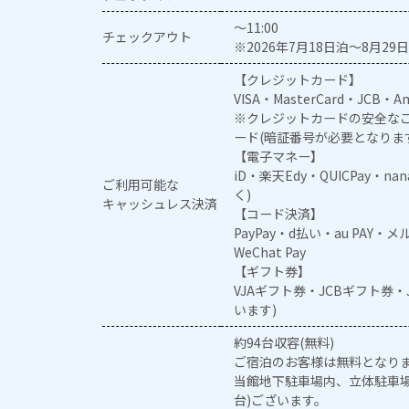
～11:00
チェックアウト
※2026年7月18日泊～8月29日
【クレジットカード】
VISA・MasterCard・JCB・Am
※クレジットカードの安全なご
ード(暗証番号が必要となりま
【電子マネー】
iD・楽天Edy・QUICPay・na
ご利用可能な
く)
キャッシュレス決済
【コード決済】
PayPay・d払い・au PAY・
WeChat Pay
【ギフト券】
VJAギフト券・JCBギフト券
います)
約94台収容(無料)
ご宿泊のお客様は無料となり
当館地下駐車場内、立体駐車場
台)ございます。