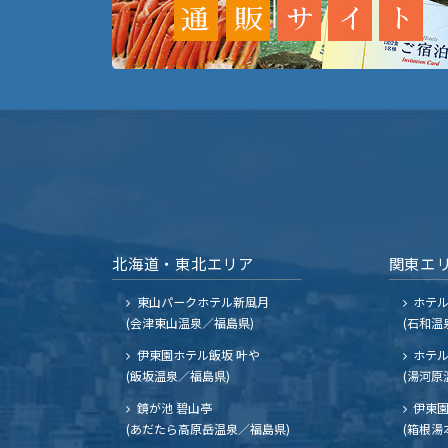
北海道・東北エリア
関東エ
東山パークホテル新風月
ホテ
(会津東山温泉／福島県)
(石和温
伊東園ホテル飯坂 叶や
ホテル
(飯坂温泉／福島県)
(湯河原
鏡が池 碧山亭
伊東園
(あだたら高原岳温泉／福島県)
(箱根湯