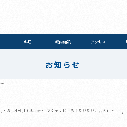
料理
館内施設
アクセス
お知らせ
らせ
(土)・2月14日(土) 10:25～ フジテレビ「旅！たびたび、芸人」に
熱海館をご利用いただきました。