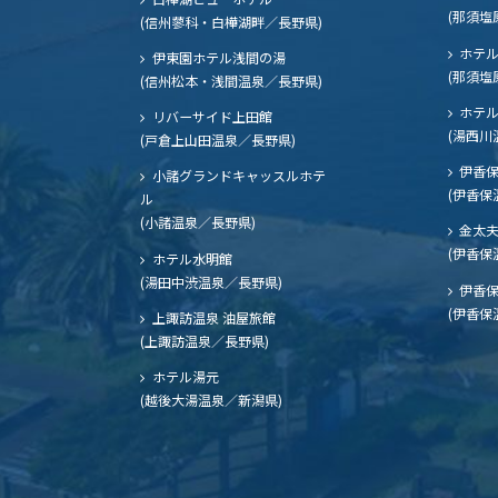
(那須塩
(信州蓼科・白樺湖畔／長野県)
ホテル
伊東園ホテル浅間の湯
(那須塩
(信州松本・浅間温泉／長野県)
ホテル
リバーサイド上田館
(湯西川
(戸倉上山田温泉／長野県)
伊香保
小諸グランドキャッスルホテ
(伊香保
ル
(小諸温泉／長野県)
金太
(伊香保
ホテル水明館
(湯田中渋温泉／長野県)
伊香保
(伊香保
上諏訪温泉 油屋旅館
(上諏訪温泉／長野県)
ホテル湯元
(越後大湯温泉／新潟県)