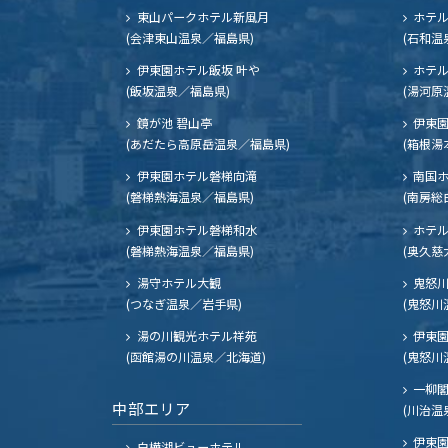
東山パークホテル新風月
ホテ
(会津東山温泉／福島県)
(石和温
伊東園ホテル飯坂 叶や
ホテル
(飯坂温泉／福島県)
(湯河原
鏡が池 碧山亭
伊東園
(あだたら高原岳温泉／福島県)
(箱根湯
伊東園ホテル磐梯向滝
南国
(磐梯熱海温泉／福島県)
(南房総
伊東園ホテル磐梯和水
ホテル
(磐梯熱海温泉／福島県)
(奥久慈
湯守ホテル大観
鬼怒川
(つなぎ温泉／岩手県)
(鬼怒川
湯の川観光ホテル祥苑
伊東園
(函館湯の川温泉／北海道)
(鬼怒川
一柳
中部エリア
(川治温
伊東園
白樺湖ビューホテル