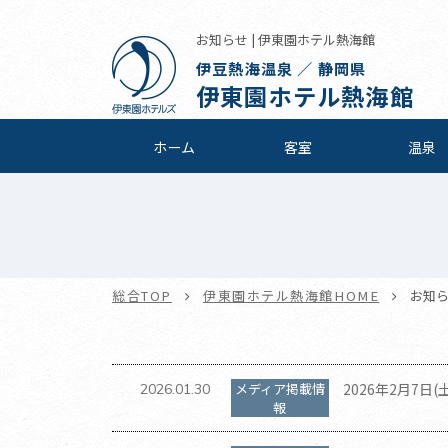
お知らせ | 伊東園ホテル熱海館
伊豆熱海温泉 ／ 静岡県
伊東園ホテル熱海館
ホーム
客室
温泉
総合TOP
伊東園ホテル熱海館HOME
お知
メディア掲載情
2026年2月7日
2026.01.30
報
て伊東園ホテル