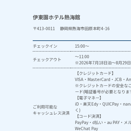
伊東園ホテル熱海館
〒413-0011 静岡県熱海市田原本町4-16
チェックイン
15:00～
～11:00
チェックアウト
※2026年7月18日泊～8月29日
【クレジットカード】
VISA・MasterCard・JCB・Am
※クレジットカードの安全なご
ード(暗証番号が必要となりま
【電子マネー】
iD・楽天Edy・QUICPay・na
ご利用可能な
く)
キャッシュレス決済
【コード決済】
PayPay・d払い・au PAY・
WeChat Pay