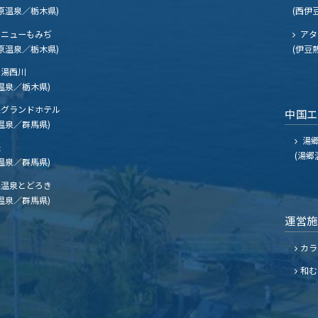
原温泉／栃木県)
(西伊
ニューもみぢ
アタ
原温泉／栃木県)
(伊豆
湯西川
温泉／栃木県)
グランドホテル
中国
温泉／群馬県)
湯郷
夫
(湯郷
温泉／群馬県)
温泉とどろき
温泉／群馬県)
運営
カラ
和む