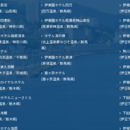
ル君佳
伊東園ホテル四万
伊東
泉／山梨県)
(四万温泉／群馬県)
(伊豆
四季彩
伊東園ホテル尾瀬老神山楽荘
伊東
温泉／神奈川県)
(尾瀬老神温泉／群馬県)
(伊豆
ホテル箱根湯本
ホテル湯の陣
伊東
本温泉／神奈川県)
(水上温泉郷ゆびそ温泉／群馬
(伊豆
県)
ホテル
熱川
白浜温泉／千葉県)
伊東園ホテル草津
(伊豆
(草津温泉／群馬県)
奥久慈館
伊東
大子温泉／茨城県)
猿ヶ京ホテル
(伊豆
(猿ヶ京温泉／群馬県)
ロイヤルホテル
伊東
温泉／栃木県)
(伊豆
ホテルニューさくら
下田
温泉／栃木県)
(伊豆
閣本館
下田
泉／栃木県)
(伊豆
ホテル塩原
伊東