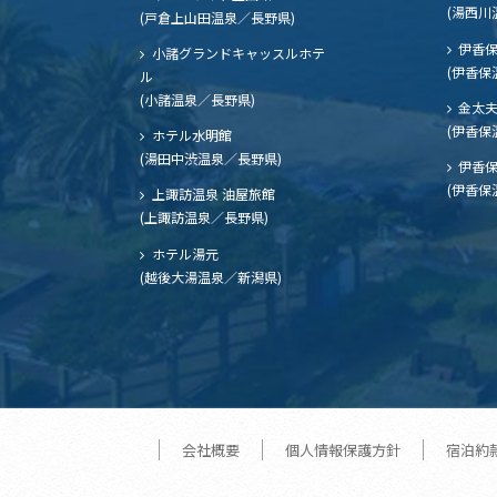
(湯西川
(戸倉上山田温泉／長野県)
伊香保
小諸グランドキャッスルホテ
(伊香保
ル
(小諸温泉／長野県)
金太
(伊香保
ホテル水明館
(湯田中渋温泉／長野県)
伊香保
(伊香保
上諏訪温泉 油屋旅館
(上諏訪温泉／長野県)
ホテル湯元
(越後大湯温泉／新潟県)
会社概要
個人情報保護方針
宿泊約