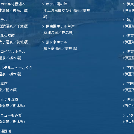
ホテル箱根湯本
ホテル湯の陣
伊東
本温泉／神奈川県)
(水上温泉郷ゆびそ温泉／群馬
(伊豆
県)
ホテル
熱川
白浜温泉／千葉県)
伊東園ホテル草津
(伊豆
(草津温泉／群馬県)
奥久慈館
伊東
大子温泉／茨城県)
猿ヶ京ホテル
(伊豆
(猿ヶ京温泉／群馬県)
ロイヤルホテル
伊東
温泉／栃木県)
(伊豆
ホテルニューさくら
下田
温泉／栃木県)
(伊豆
閣本館
下田
泉／栃木県)
(伊豆
ホテル塩原
伊東
原温泉／栃木県)
(西伊
ニューもみぢ
アタ
原温泉／栃木県)
(伊豆
湯西川