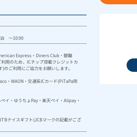
泊 ～10:00
erican Express・Diners Club・銀聯
利用のため、ICチップ搭載クレジットカ
す)のご利用にご協力をお願いします。
naco・WAON・交通系ICカード(PiTaPa除
メルペイ・ゆうちょPay・楽天ペイ・Alipay・
・JTBナイスギフト(JCBマークの記載がござ