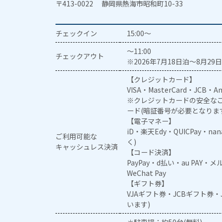
〒413-0022 静岡県熱海市昭和町10-33
チェックイン
15:00～
～11:00
チェックアウト
※2026年7月18日泊～8月29日
【クレジットカード】
VISA・MasterCard・JCB・Am
※クレジットカードの安全なご
ード(暗証番号が必要となりま
【電子マネー】
iD・楽天Edy・QUICPay・na
ご利用可能な
く)
キャッシュレス決済
【コード決済】
PayPay・d払い・au PAY・
WeChat Pay
【ギフト券】
VJAギフト券・JCBギフト券
います)