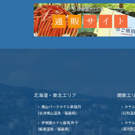
北海道・東北エリア
関東エ
東山パークホテル新風月
ホテ
(会津東山温泉／福島県)
(石和温
伊東園ホテル飯坂 叶や
ホテル
(飯坂温泉／福島県)
(湯河原