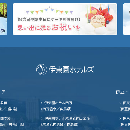
リア
伊豆・
ル君佳
伊東園ホテル四万
伊東
泉／山梨県)
(四万温泉／群馬県)
(伊豆
四季彩
伊東園ホテル尾瀬老神山楽荘
伊東
温泉／神奈川県)
(尾瀬老神温泉／群馬県)
(伊豆