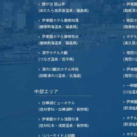
鏡が池 碧山亭
伊東園
(あだたら高原岳温泉／福島県)
(箱根湯
伊東園ホテル磐梯向滝
南国
(磐梯熱海温泉／福島県)
(南房総
伊東園ホテル磐梯和水
ホテル
(磐梯熱海温泉／福島県)
(奥久慈
湯守ホテル大観
鬼怒川
(つなぎ温泉／岩手県)
(鬼怒川
湯の川観光ホテル祥苑
伊東園
(函館湯の川温泉／北海道)
(鬼怒川
一柳
中部エリア
(川治温
伊東園
白樺湖ビューホテル
(那須塩
(信州蓼科・白樺湖畔／長野県)
ホテル
伊東園ホテル浅間の湯
(那須塩
(信州松本・浅間温泉／長野県)
ホテル
リバーサイド上田館