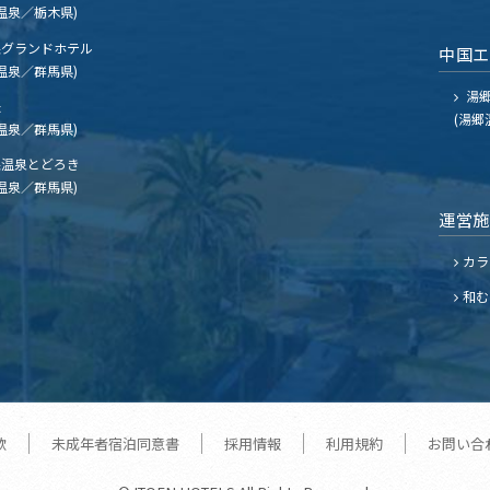
温泉／栃木県)
グランドホテル
中国
温泉／群馬県)
湯郷
夫
(湯郷
温泉／群馬県)
温泉とどろき
温泉／群馬県)
運営
カラ
和む
款
未成年者宿泊同意書
採用情報
利用規約
お問い合