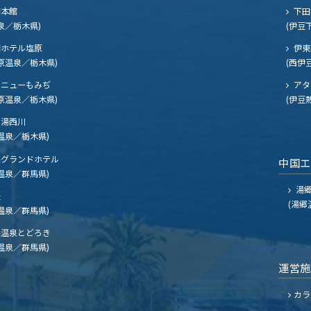
閣本館
下田
泉／栃木県)
(伊豆
ホテル塩原
伊東
原温泉／栃木県)
(西伊
ニューもみぢ
アタ
原温泉／栃木県)
(伊豆
湯西川
温泉／栃木県)
グランドホテル
中国
温泉／群馬県)
湯郷
夫
(湯郷
温泉／群馬県)
温泉とどろき
温泉／群馬県)
運営
カラ