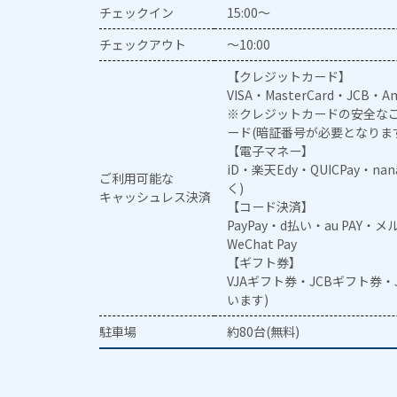
チェックイン
15:00～
チェックアウト
～10:00
【クレジットカード】
VISA・MasterCard・JCB・Am
※クレジットカードの安全なご
ード(暗証番号が必要となりま
【電子マネー】
iD・楽天Edy・QUICPay・na
ご利用可能な
く)
キャッシュレス決済
【コード決済】
PayPay・d払い・au PAY・
WeChat Pay
【ギフト券】
VJAギフト券・JCBギフト券
います)
駐車場
約80台(無料)