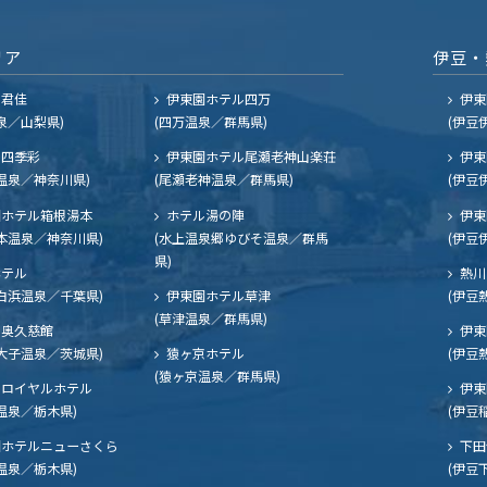
リア
伊豆・
ル君佳
伊東園ホテル四万
伊東
泉／山梨県)
(四万温泉／群馬県)
(伊豆
四季彩
伊東園ホテル尾瀬老神山楽荘
伊東
温泉／神奈川県)
(尾瀬老神温泉／群馬県)
(伊豆
ホテル箱根湯本
ホテル湯の陣
伊東
本温泉／神奈川県)
(水上温泉郷ゆびそ温泉／群馬
(伊豆
県)
ホテル
熱川
白浜温泉／千葉県)
伊東園ホテル草津
(伊豆
(草津温泉／群馬県)
奥久慈館
伊東
大子温泉／茨城県)
猿ヶ京ホテル
(伊豆
(猿ヶ京温泉／群馬県)
ロイヤルホテル
伊東
温泉／栃木県)
(伊豆
ホテルニューさくら
下田
温泉／栃木県)
(伊豆