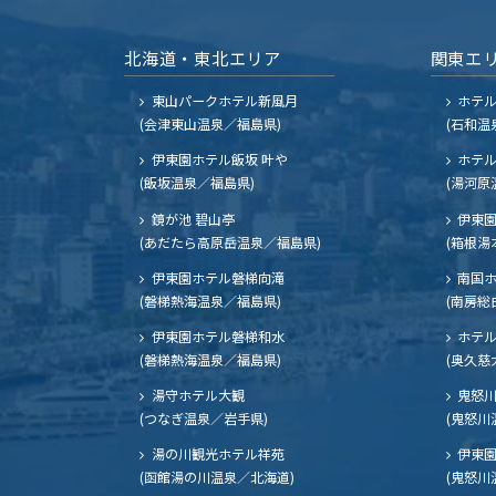
北海道・東北エリア
関東エ
東山パークホテル新風月
ホテ
(会津東山温泉／福島県)
(石和温
伊東園ホテル飯坂 叶や
ホテル
(飯坂温泉／福島県)
(湯河原
鏡が池 碧山亭
伊東園
(あだたら高原岳温泉／福島県)
(箱根湯
伊東園ホテル磐梯向滝
南国
(磐梯熱海温泉／福島県)
(南房総
伊東園ホテル磐梯和水
ホテル
(磐梯熱海温泉／福島県)
(奥久慈
湯守ホテル大観
鬼怒川
(つなぎ温泉／岩手県)
(鬼怒川
湯の川観光ホテル祥苑
伊東園
(函館湯の川温泉／北海道)
(鬼怒川