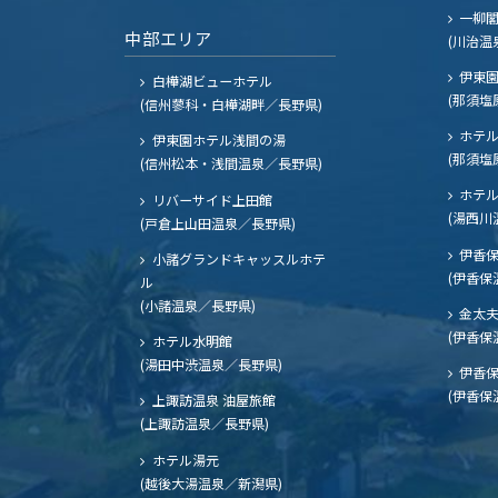
一柳
中部エリア
(川治温
伊東園
白樺湖ビューホテル
(那須塩
(信州蓼科・白樺湖畔／長野県)
ホテル
伊東園ホテル浅間の湯
(那須塩
(信州松本・浅間温泉／長野県)
ホテル
リバーサイド上田館
(湯西川
(戸倉上山田温泉／長野県)
伊香保
小諸グランドキャッスルホテ
(伊香保
ル
(小諸温泉／長野県)
金太
(伊香保
ホテル水明館
(湯田中渋温泉／長野県)
伊香保
(伊香保
上諏訪温泉 油屋旅館
(上諏訪温泉／長野県)
ホテル湯元
(越後大湯温泉／新潟県)