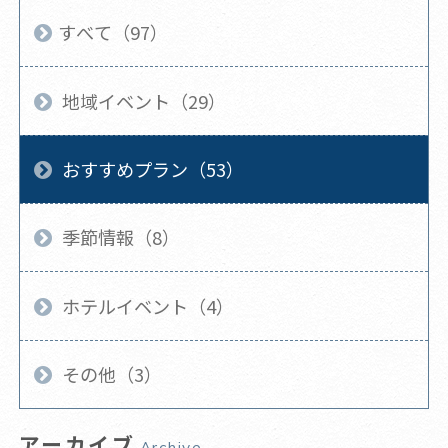
すべて（97）
地域イベント（29）
おすすめプラン（53）
季節情報（8）
ホテルイベント（4）
その他（3）
アーカイブ
Archive