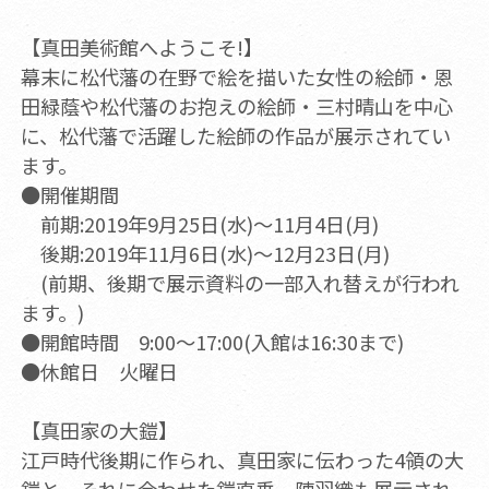
【真田美術館へようこそ!】
幕末に松代藩の在野で絵を描いた女性の絵師・恩
田緑蔭や松代藩のお抱えの絵師・三村晴山を中心
に、松代藩で活躍した絵師の作品が展示されてい
ます。
●開催期間
前期:2019年9月25日(水)～11月4日(月)
後期:2019年11月6日(水)～12月23日(月)
(前期、後期で展示資料の一部入れ替えが行われ
ます。)
●開館時間 9:00～17:00(入館は16:30まで)
●休館日 火曜日
【真田家の大鎧】
江戸時代後期に作られ、真田家に伝わった4領の大