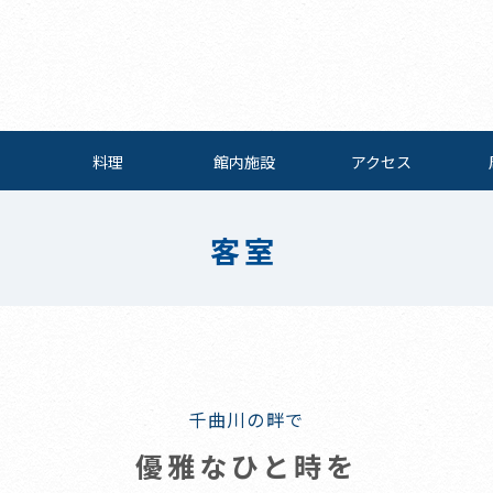
料理
館内施設
アクセス
客室
千曲川の畔で
優雅なひと時を