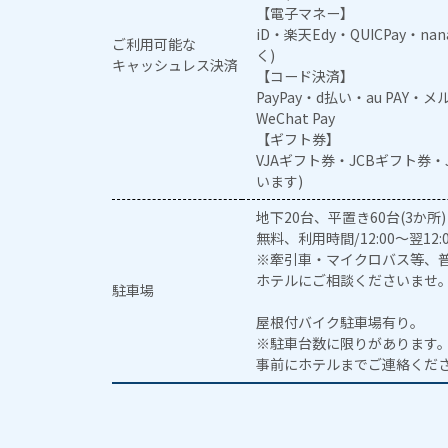
【電子マネー】
iD・楽天Edy・QUICPay・na
ご利用可能な
く)
キャッシュレス決済
【コード決済】
PayPay・d払い・au PAY・
WeChat Pay
【ギフト券】
VJAギフト券・JCBギフト券
います)
地下20台、平置き60台(3か所
無料、利用時間/12:00～翌12:0
※牽引車・マイクロバス等、
ホテルにご相談くださいませ
駐車場
屋根付バイク駐車場有り。
※駐車台数に限りがあります
事前にホテルまでご連絡くだ