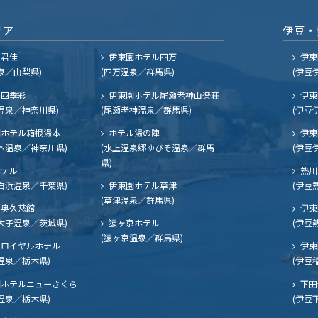
リア
伊豆・
ル君佳
伊東園ホテル四万
伊東
泉／山梨県)
(四万温泉／群馬県)
(伊豆
四季彩
伊東園ホテル尾瀬老神山楽荘
伊東
温泉／神奈川県)
(尾瀬老神温泉／群馬県)
(伊豆
ホテル箱根湯本
ホテル湯の陣
伊東
本温泉／神奈川県)
(水上温泉郷ゆびそ温泉／群馬
(伊豆
県)
ホテル
熱川
白浜温泉／千葉県)
伊東園ホテル草津
(伊豆
(草津温泉／群馬県)
奥久慈館
伊東
大子温泉／茨城県)
猿ヶ京ホテル
(伊豆
(猿ヶ京温泉／群馬県)
ロイヤルホテル
伊東
温泉／栃木県)
(伊豆
ホテルニューさくら
下田
温泉／栃木県)
(伊豆