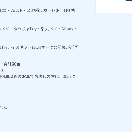
naco・WAON・交通系ICカード(PiTaPa除
メルペイ・ゆうちょPay・楽天ペイ・Alipay・
・JTBナイスギフト(JCBマークの記載がござ
) 合計80台
0
普通車以外のお車でお越しの方は、事前に
。
。
さい。