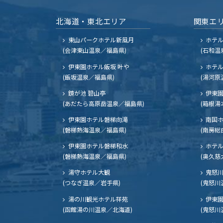
北海道・東北エリア
関東エ
東山パークホテル新風月
ホテ
(会津東山温泉／福島県)
(石和温
伊東園ホテル飯坂 叶や
ホテル
(飯坂温泉／福島県)
(湯河原
鏡が池 碧山亭
伊東園
(あだたら高原岳温泉／福島県)
(箱根湯
伊東園ホテル磐梯向滝
南国
(磐梯熱海温泉／福島県)
(南房総
伊東園ホテル磐梯和水
ホテル
(磐梯熱海温泉／福島県)
(奥久慈
湯守ホテル大観
鬼怒川
(つなぎ温泉／岩手県)
(鬼怒川
湯の川観光ホテル祥苑
伊東園
(函館湯の川温泉／北海道)
(鬼怒川