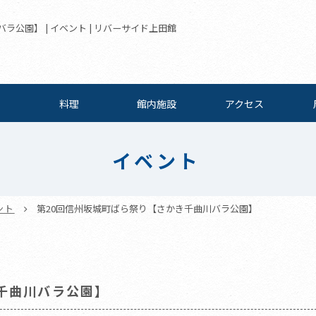
公園】 | イベント | リバーサイド上田館
料理
館内施設
アクセス
イベント
ント
第20回信州坂城町ばら祭り【さかき千曲川バラ公園】
千曲川バラ公園】