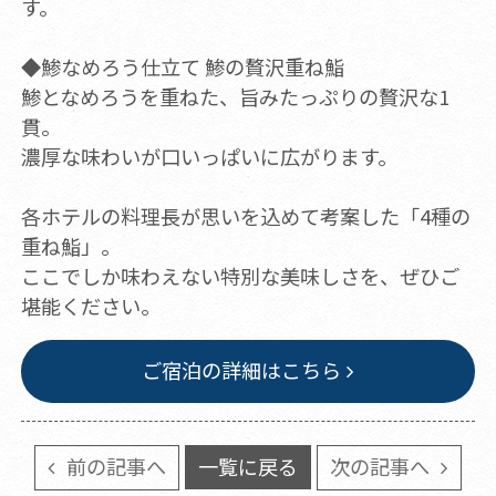
す。
◆鯵なめろう仕立て 鯵の贅沢重ね鮨
鯵となめろうを重ねた、旨みたっぷりの贅沢な1
貫。
濃厚な味わいが口いっぱいに広がります。
各ホテルの料理長が思いを込めて考案した「4種の
重ね鮨」。
ここでしか味わえない特別な美味しさを、ぜひご
堪能ください。
ご宿泊の詳細はこちら
前の記事へ
一覧に戻る
次の記事へ