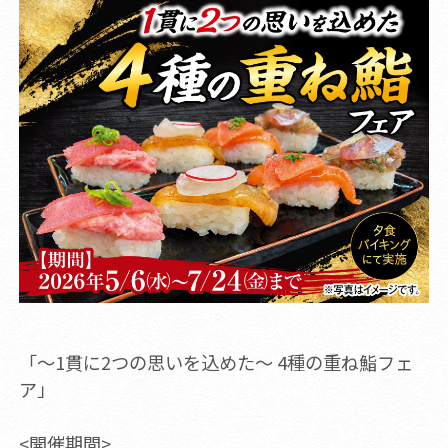
「～1貫に2つの思いを込めた～ 4種の重ね鮨フェ
ア」
<開催期間>