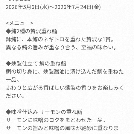
2026年5月6日(水)～2026年7月24日(金)
<メニュー>
◆鮪2種の贅沢重ね鮨
鉢鮪に、本鮪のネギトロを重ねた贅沢な1貫。
異なる鮪の旨みが重なり合う、至福の味わい。
◆燻製仕立て 鯛の重ね鮨
鯛の切り身に、燻製醤油に漬け込んだ鯛を重ねた
一品。
ふわりと広がる香ばしい燻製の香りをお楽しみく
ださい。
◆味噌仕込み サーモンの重ね鮨
サーモンに味噌のコクをまとわせた一品。
サーモンの旨みと味噌の風味が絶妙に重なりま