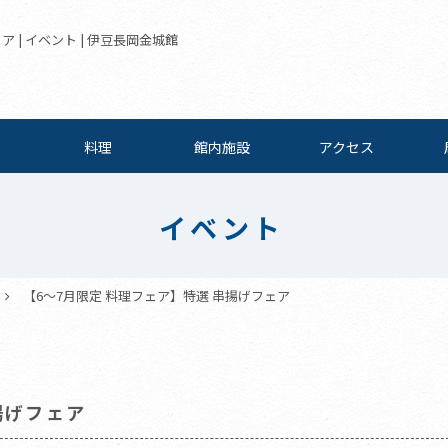
 | イベント | 伊豆長岡金城館
料理
館内施設
アクセス
イベント
【6～7月限定 料理フェア】特選 串揚げフェア
揚げフェア