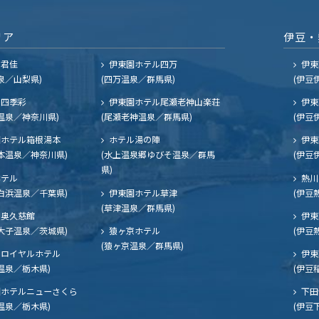
リア
伊豆・
ル君佳
伊東園ホテル四万
伊東
泉／山梨県)
(四万温泉／群馬県)
(伊豆
四季彩
伊東園ホテル尾瀬老神山楽荘
伊東
温泉／神奈川県)
(尾瀬老神温泉／群馬県)
(伊豆
ホテル箱根湯本
ホテル湯の陣
伊東
本温泉／神奈川県)
(水上温泉郷ゆびそ温泉／群馬
(伊豆
県)
ホテル
熱川
白浜温泉／千葉県)
伊東園ホテル草津
(伊豆
(草津温泉／群馬県)
奥久慈館
伊東
大子温泉／茨城県)
猿ヶ京ホテル
(伊豆
(猿ヶ京温泉／群馬県)
ロイヤルホテル
伊東
温泉／栃木県)
(伊豆
ホテルニューさくら
下田
温泉／栃木県)
(伊豆