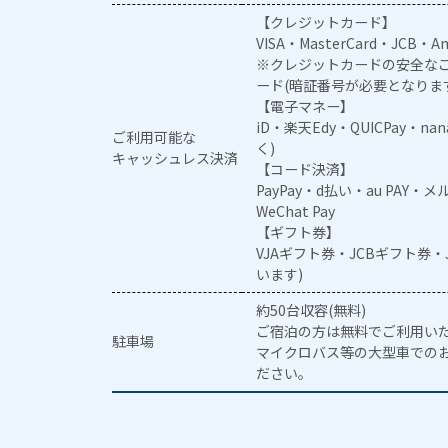
【クレジットカード】
VISA・MasterCard・JCB・Am
※クレジットカードの安全なご
ード(暗証番号が必要となりま
【電子マネー】
iD・楽天Edy・QUICPay・na
ご利用可能な
く)
キャッシュレス決済
【コード決済】
PayPay・d払い・au PAY・
WeChat Pay
【ギフト券】
VJAギフト券・JCBギフト券
います)
約50台収容(無料)
ご宿泊の方は無料でご利用い
駐車場
マイクロバス等の大型車での
ださい。