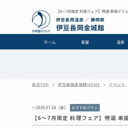
【6～7月限定 料理フェア】特選 串揚げフェア
伊豆長岡温泉 ／ 静岡県
伊豆長岡金城館
ホーム
客室
温泉
総合TOP
伊豆長岡金城館HOME
イベント
～2025.07.18（金）
おすすめプラン
【6～7月限定 料理フェア】特選 串