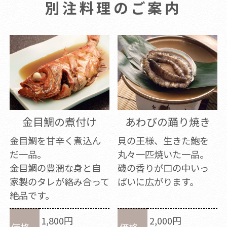
別注料理のご案内
金目鯛の煮付け
あわびの踊り焼き
金目鯛を甘辛く煮込ん
貝の王様、生きた鮑を
だ一品。
丸々一匹焼いた一品。
金目鯛の豊潤な身と自
磯の香りが口の中いっ
家製のタレが絡み合って
ぱいに広がります。
絶品です。
1,800円
2,000円
価格
価格