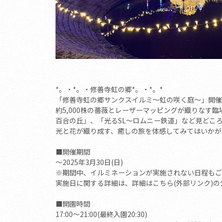
*。・*。・修善寺虹の郷*。・*。*
「修善寺虹の郷サンクスイルミ～虹の咲く庭～」開催
約5,000株の薔薇とレーザーマッピングが織りなす
百合の丘」、「光るSL～ロムニー鉄道」など見どこ
光と花が織り成す、癒しの旅を体感してみてはいかが
■開催期間
～2025年3月30日(日)
※期間中、イルミネーションが実施されない日程もご
実施日に関する詳細は、詳細はこちら(外部リンク)
■開園時間
17:00～21:00(最終入園20:30)