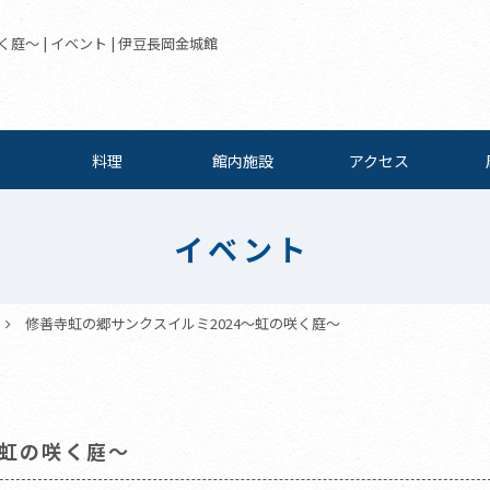
庭～ | イベント | 伊豆長岡金城館
料理
館内施設
アクセス
イベント
修善寺虹の郷サンクスイルミ2024～虹の咲く庭～
～虹の咲く庭～