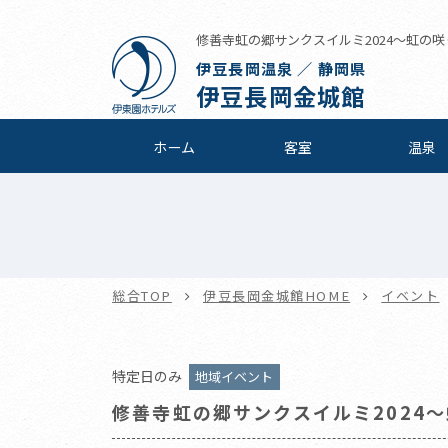
修善寺虹の郷サンクスイルミ2024～虹の咲く
伊豆長岡温泉 ／ 静岡県
伊豆長岡金城館
ホーム
客室
温泉
総合TOP
伊豆長岡金城館HOME
イベント
特定日のみ
地域イベント
修善寺虹の郷サンクスイルミ2024