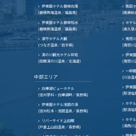
伊東園ホテル磐梯向滝
南国
(磐梯熱海温泉／福島県)
(南房総
伊東園ホテル磐梯和水
ホテル
(磐梯熱海温泉／福島県)
(奥久慈
湯守ホテル大観
鬼怒川
(つなぎ温泉／岩手県)
(鬼怒川
湯の川観光ホテル祥苑
伊東園
(函館湯の川温泉／北海道)
(鬼怒川
一柳
中部エリア
(川治温
伊東園
白樺湖ビューホテル
(那須塩
(信州蓼科・白樺湖畔／長野県)
ホテル
伊東園ホテル浅間の湯
(那須塩
(信州松本・浅間温泉／長野県)
ホテル
リバーサイド上田館
(湯西川
(戸倉上山田温泉／長野県)
伊香保