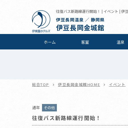
往復バス新路線運行開始！ | イベント | 
伊豆長岡温泉 ／ 静岡県
伊豆長岡金城館
ホーム
客室
温泉
総合TOP
伊豆長岡金城館HOME
イベント
通年
その他
往復バス新路線運行開始！