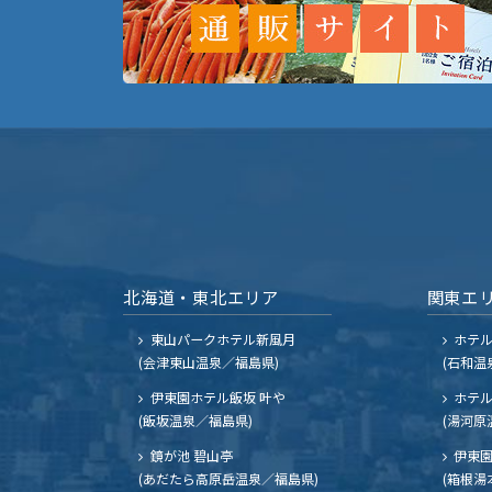
北海道・東北エリア
関東エ
東山パークホテル新風月
ホテ
(会津東山温泉／福島県)
(石和温
伊東園ホテル飯坂 叶や
ホテル
(飯坂温泉／福島県)
(湯河原
鏡が池 碧山亭
伊東園
(あだたら高原岳温泉／福島県)
(箱根湯