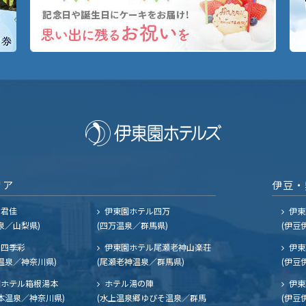
リア
伊豆・
ル君佳
伊東園ホテル四万
伊東
泉／山梨県)
(四万温泉／群馬県)
(伊豆
四季彩
伊東園ホテル尾瀬老神山楽荘
伊東
温泉／神奈川県)
(尾瀬老神温泉／群馬県)
(伊豆
ホテル箱根湯本
ホテル湯の陣
伊東
本温泉／神奈川県)
(水上温泉郷ゆびそ温泉／群馬
(伊豆