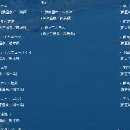
県)
ホテル
熱川
白浜温泉／千葉県)
伊東園ホテル草津
(伊豆
(草津温泉／群馬県)
奥久慈館
伊東
大子温泉／茨城県)
猿ヶ京ホテル
(伊豆
(猿ヶ京温泉／群馬県)
ロイヤルホテル
伊東
温泉／栃木県)
(伊豆
ホテルニューさくら
下田
温泉／栃木県)
(伊豆
閣本館
下田
泉／栃木県)
(伊豆
ホテル塩原
伊東
原温泉／栃木県)
(西伊
ニューもみぢ
アタ
原温泉／栃木県)
(伊豆
湯西川
温泉／栃木県)
グランドホテル