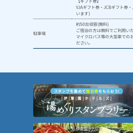
【ギフト券】
VJAギフト券・JCBギフト券
います)
約50台収容(無料)
ご宿泊の方は無料でご利用い
駐車場
マイクロバス等の大型車での
ださい。