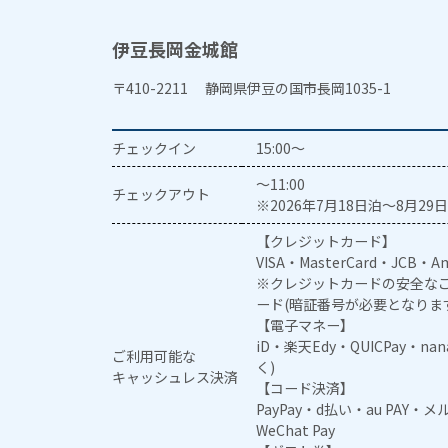
伊豆長岡金城館
〒410-2211 静岡県伊豆の国市長岡1035-1
チェックイン
15:00～
～11:00
チェックアウト
※2026年7月18日泊～8月29日
【クレジットカード】
VISA・MasterCard・JCB・Am
※クレジットカードの安全なご
ード(暗証番号が必要となりま
【電子マネー】
iD・楽天Edy・QUICPay・na
ご利用可能な
く)
キャッシュレス決済
【コード決済】
PayPay・d払い・au PAY・
WeChat Pay