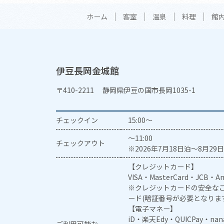
ホーム
客室
温泉
料理
館
伊豆長岡金城館
〒410-2211 静岡県伊豆の国市長岡1035-1
チェックイン
15:00～
～11:00
チェックアウト
※2026年7月18日泊～8月29日
【クレジットカード】
VISA・MasterCard・JCB・Am
※クレジットカードの安全なご
ード(暗証番号が必要となりま
【電子マネー】
iD・楽天Edy・QUICPay・na
ご利用可能な