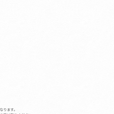
】
なります。