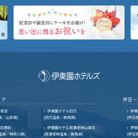
リア
伊豆・
ル君佳
伊東園ホテル四万
伊東
泉／山梨県)
(四万温泉／群馬県)
(伊豆
四季彩
伊東園ホテル尾瀬老神山楽荘
伊東
温泉／神奈川県)
(尾瀬老神温泉／群馬県)
(伊豆