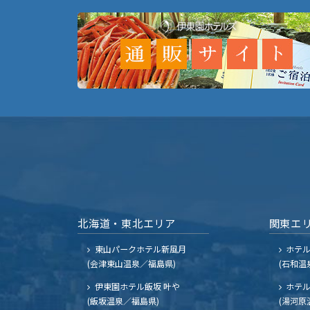
北海道・東北エリア
関東エ
東山パークホテル新風月
ホテ
(会津東山温泉／福島県)
(石和温
伊東園ホテル飯坂 叶や
ホテル
(飯坂温泉／福島県)
(湯河原