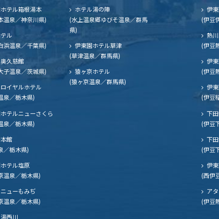
ホテル箱根湯本
ホテル湯の陣
伊東
本温泉／神奈川県)
(水上温泉郷ゆびそ温泉／群馬
(伊豆
県)
ホテル
熱川
白浜温泉／千葉県)
伊東園ホテル草津
(伊豆
(草津温泉／群馬県)
奥久慈館
伊東
大子温泉／茨城県)
猿ヶ京ホテル
(伊豆
(猿ヶ京温泉／群馬県)
ロイヤルホテル
伊東
温泉／栃木県)
(伊豆
ホテルニューさくら
下田
温泉／栃木県)
(伊豆
閣本館
下田
泉／栃木県)
(伊豆
ホテル塩原
伊東
原温泉／栃木県)
(西伊
ニューもみぢ
アタ
原温泉／栃木県)
(伊豆
湯西川