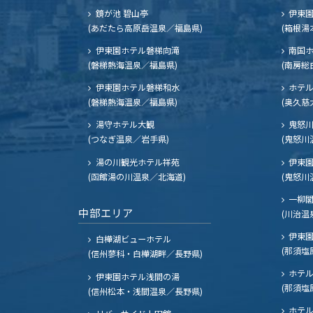
鏡が池 碧山亭
伊東園
(あだたら高原岳温泉／福島県)
(箱根湯
伊東園ホテル磐梯向滝
南国
(磐梯熱海温泉／福島県)
(南房総
伊東園ホテル磐梯和水
ホテル
(磐梯熱海温泉／福島県)
(奥久慈
湯守ホテル大観
鬼怒川
(つなぎ温泉／岩手県)
(鬼怒川
湯の川観光ホテル祥苑
伊東園
(函館湯の川温泉／北海道)
(鬼怒川
一柳
中部エリア
(川治温
伊東園
白樺湖ビューホテル
(那須塩
(信州蓼科・白樺湖畔／長野県)
ホテル
伊東園ホテル浅間の湯
(那須塩
(信州松本・浅間温泉／長野県)
ホテル