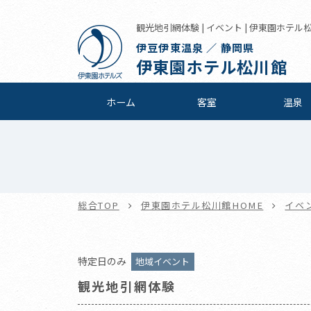
観光地引網体験 | イベント | 伊東園ホテル
伊豆伊東温泉 ／ 静岡県
伊東園ホテル松川館
ホーム
客室
温泉
総合TOP
伊東園ホテル松川館HOME
イベ
特定日のみ
地域イベント
観光地引網体験