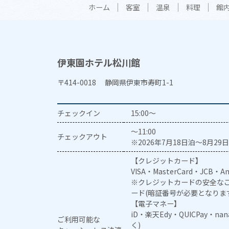
ホーム
客室
温泉
料理
館
伊東園ホテル松川館
〒414-0018 静岡県伊東市寿町1-1
チェックイン
15:00～
～11:00
チェックアウト
※2026年7月18日泊～8月29日
【クレジットカード】
VISA・MasterCard・JCB・Am
※クレジットカードの安全なご
ード(暗証番号が必要となりま
【電子マネー】
iD・楽天Edy・QUICPay・na
ご利用可能な
く)