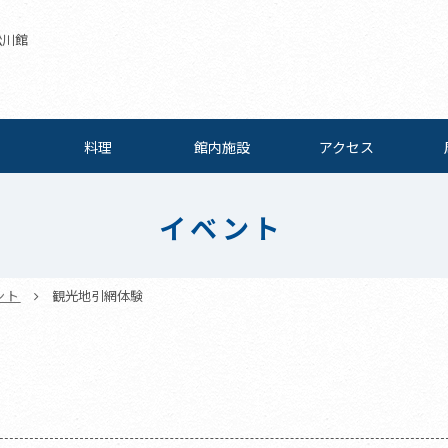
松川館
料理
館内施設
アクセス
イベント
ント
観光地引網体験