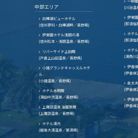
一柳
中部エリア
(川治温
伊東園
白樺湖ビューホテル
(那須塩
(信州蓼科・白樺湖畔／長野県)
ホテル
伊東園ホテル浅間の湯
(那須塩
(信州松本・浅間温泉／長野県)
ホテル
リバーサイド上田館
(湯西川
(戸倉上山田温泉／長野県)
伊香保
小諸グランドキャッスルホテ
(伊香保
ル
(小諸温泉／長野県)
金太
(伊香保
ホテル水明館
(湯田中渋温泉／長野県)
伊香保
(伊香保
上諏訪温泉 油屋旅館
(上諏訪温泉／長野県)
ホテル湯元
(越後大湯温泉／新潟県)