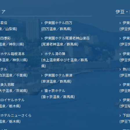
リア
伊豆・
ル君佳
伊東園ホテル四万
伊東
泉／山梨県)
(四万温泉／群馬県)
(伊豆
四季彩
伊東園ホテル尾瀬老神山楽荘
伊東
温泉／神奈川県)
(尾瀬老神温泉／群馬県)
(伊豆
ホテル箱根湯本
ホテル湯の陣
伊東
本温泉／神奈川県)
(水上温泉郷ゆびそ温泉／群馬
(伊豆
県)
ホテル
熱川
白浜温泉／千葉県)
伊東園ホテル草津
(伊豆
(草津温泉／群馬県)
奥久慈館
伊東
大子温泉／茨城県)
猿ヶ京ホテル
(伊豆
(猿ヶ京温泉／群馬県)
ロイヤルホテル
伊東
温泉／栃木県)
(伊豆
ホテルニューさくら
下田
温泉／栃木県)
(伊豆