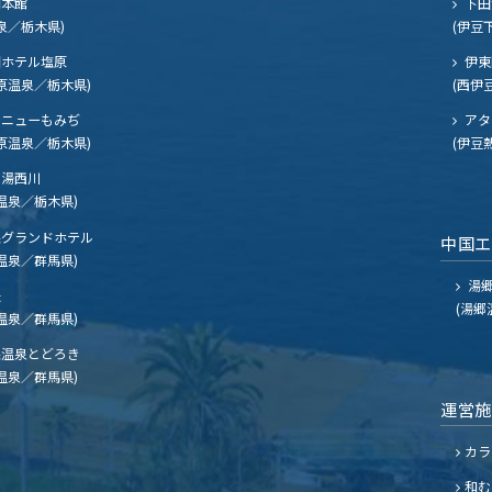
閣本館
下田
泉／栃木県)
(伊豆
ホテル塩原
伊東
原温泉／栃木県)
(西伊
ニューもみぢ
アタ
原温泉／栃木県)
(伊豆
湯西川
温泉／栃木県)
グランドホテル
中国
温泉／群馬県)
湯郷
夫
(湯郷
温泉／群馬県)
温泉とどろき
温泉／群馬県)
運営
カラ
和む