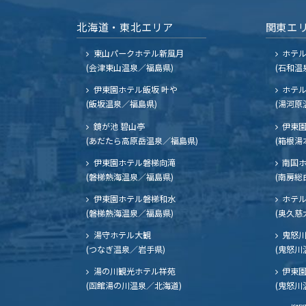
北海道・東北エリア
関東エ
東山パークホテル新風月
ホテ
(会津東山温泉／福島県)
(石和温
伊東園ホテル飯坂 叶や
ホテル
(飯坂温泉／福島県)
(湯河原
鏡が池 碧山亭
伊東園
(あだたら高原岳温泉／福島県)
(箱根湯
伊東園ホテル磐梯向滝
南国
(磐梯熱海温泉／福島県)
(南房総
伊東園ホテル磐梯和水
ホテル
(磐梯熱海温泉／福島県)
(奥久慈
湯守ホテル大観
鬼怒川
(つなぎ温泉／岩手県)
(鬼怒川
湯の川観光ホテル祥苑
伊東園
(函館湯の川温泉／北海道)
(鬼怒川