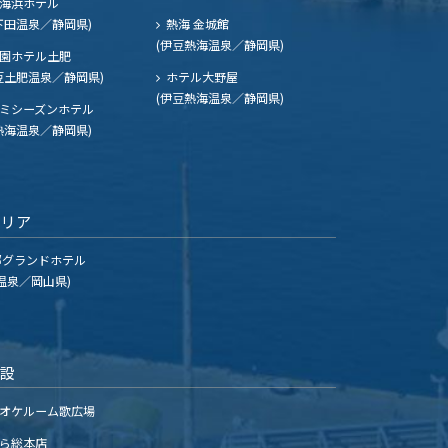
海浜ホテル
下田温泉／静岡県)
熱海 金城館
(伊豆熱海温泉／静岡県)
園ホテル土肥
豆土肥温泉／静岡県)
ホテル大野屋
(伊豆熱海温泉／静岡県)
ミシーズンホテル
熱海温泉／静岡県)
エリア
グランドホテル
温泉／岡山県)
施設
オケルーム歌広場
ら総本店