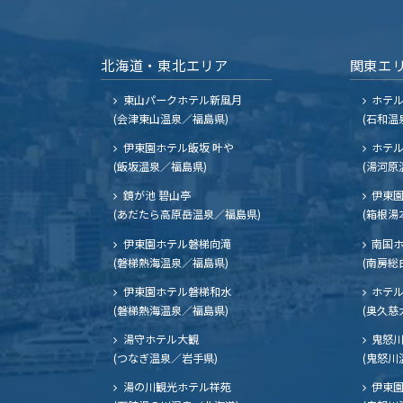
北海道・東北エリア
関東エ
東山パークホテル新風月
ホテ
(会津東山温泉／福島県)
(石和温
伊東園ホテル飯坂 叶や
ホテル
(飯坂温泉／福島県)
(湯河原
鏡が池 碧山亭
伊東園
(あだたら高原岳温泉／福島県)
(箱根湯
伊東園ホテル磐梯向滝
南国
(磐梯熱海温泉／福島県)
(南房総
伊東園ホテル磐梯和水
ホテル
(磐梯熱海温泉／福島県)
(奥久慈
湯守ホテル大観
鬼怒川
(つなぎ温泉／岩手県)
(鬼怒川
湯の川観光ホテル祥苑
伊東園