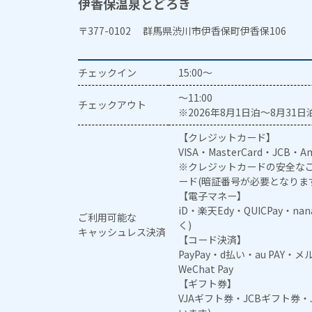
伊香保温泉とどろき
〒377-0102 群馬県渋川市伊香保町伊香保106
チェックイン
15:00～
～11:00
チェックアウト
※2026年8月1日泊～8月31日泊
【クレジットカード】
VISA・MasterCard・JCB・Am
※クレジットカードの安全なご
ード(暗証番号が必要となりま
【電子マネー】
iD・楽天Edy・QUICPay・na
ご利用可能な
く)
キャッシュレス決済
【コード決済】
PayPay・d払い・au PAY・
WeChat Pay
【ギフト券】
VJAギフト券・JCBギフト券