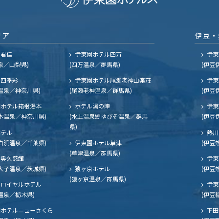
リア
伊豆・
ル君佳
伊東園ホテル四万
伊東
泉／山梨県)
(四万温泉／群馬県)
(伊豆
四季彩
伊東園ホテル尾瀬老神山楽荘
伊東
温泉／神奈川県)
(尾瀬老神温泉／群馬県)
(伊豆
ホテル箱根湯本
ホテル湯の陣
伊東
本温泉／神奈川県)
(水上温泉郷ゆびそ温泉／群馬
(伊豆
県)
ホテル
熱川
白浜温泉／千葉県)
伊東園ホテル草津
(伊豆
(草津温泉／群馬県)
奥久慈館
伊東
大子温泉／茨城県)
猿ヶ京ホテル
(伊豆
(猿ヶ京温泉／群馬県)
ロイヤルホテル
伊東
温泉／栃木県)
(伊豆
ホテルニューさくら
下田