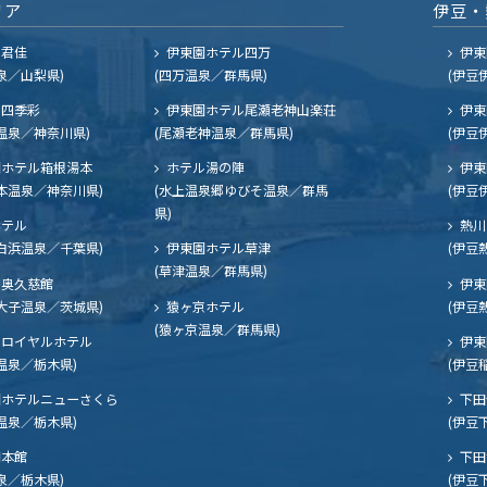
リア
伊豆・
ル君佳
伊東園ホテル四万
伊東
泉／山梨県)
(四万温泉／群馬県)
(伊豆
四季彩
伊東園ホテル尾瀬老神山楽荘
伊東
温泉／神奈川県)
(尾瀬老神温泉／群馬県)
(伊豆
ホテル箱根湯本
ホテル湯の陣
伊東
本温泉／神奈川県)
(水上温泉郷ゆびそ温泉／群馬
(伊豆
県)
ホテル
熱川
白浜温泉／千葉県)
伊東園ホテル草津
(伊豆
(草津温泉／群馬県)
奥久慈館
伊東
大子温泉／茨城県)
猿ヶ京ホテル
(伊豆
(猿ヶ京温泉／群馬県)
ロイヤルホテル
伊東
温泉／栃木県)
(伊豆
ホテルニューさくら
下田
温泉／栃木県)
(伊豆
閣本館
下田
泉／栃木県)
(伊豆