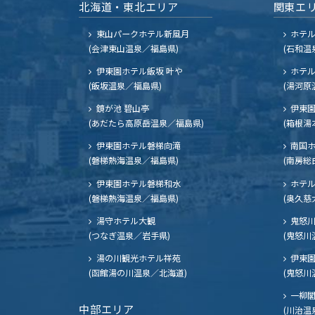
北海道・東北エリア
関東エ
東山パークホテル新風月
ホテ
(会津東山温泉／福島県)
(石和温
伊東園ホテル飯坂 叶や
ホテル
(飯坂温泉／福島県)
(湯河原
鏡が池 碧山亭
伊東園
(あだたら高原岳温泉／福島県)
(箱根湯
伊東園ホテル磐梯向滝
南国
(磐梯熱海温泉／福島県)
(南房総
伊東園ホテル磐梯和水
ホテル
(磐梯熱海温泉／福島県)
(奥久慈
湯守ホテル大観
鬼怒川
(つなぎ温泉／岩手県)
(鬼怒川
湯の川観光ホテル祥苑
伊東園
(函館湯の川温泉／北海道)
(鬼怒川
一柳
中部エリア
(川治温