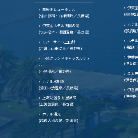
伊東園
白樺湖ビューホテル
(那須塩
(信州蓼科・白樺湖畔／長野県)
ホテル
伊東園ホテル浅間の湯
(那須塩
(信州松本・浅間温泉／長野県)
ホテル
リバーサイド上田館
(湯西川
(戸倉上山田温泉／長野県)
伊香保
小諸グランドキャッスルホテ
(伊香保
ル
(小諸温泉／長野県)
金太
(伊香保
ホテル水明館
(湯田中渋温泉／長野県)
伊香保
(伊香保
上諏訪温泉 油屋旅館
(上諏訪温泉／長野県)
ホテル湯元
(越後大湯温泉／新潟県)