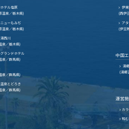
ホテル塩原
伊東
原温泉／栃木県)
(西伊
ニューもみぢ
アタ
原温泉／栃木県)
(伊豆
湯西川
温泉／栃木県)
グランドホテル
中国
温泉／群馬県)
湯郷
夫
(湯郷
温泉／群馬県)
温泉とどろき
温泉／群馬県)
運営
カラ
和む