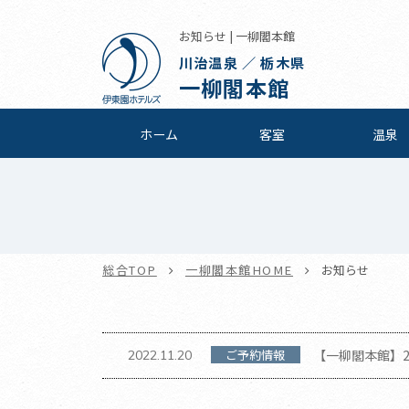
お知らせ | 一柳閣本館
川治温泉 ／ 栃木県
一柳閣本館
ホーム
客室
温泉
総合TOP
一柳閣本館HOME
お知らせ
ご予約情報
【一柳閣本館】2
2022.11.20