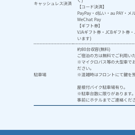
く)
キャッシュレス決済
【コード決済】
PayPay・d払い・au PAY・
WeChat Pay
【ギフト券】
VJAギフト券・JCBギフト券
います)
約80台収容(無料)
ご宿泊の方は無料でご利用い
※マイクロバス等の大型車で
ださい。
駐車場
※混雑時はフロントにて鍵を
屋根付バイク駐車場有り。
※駐車台数に限りがあります
事前にホテルまでご連絡くだ