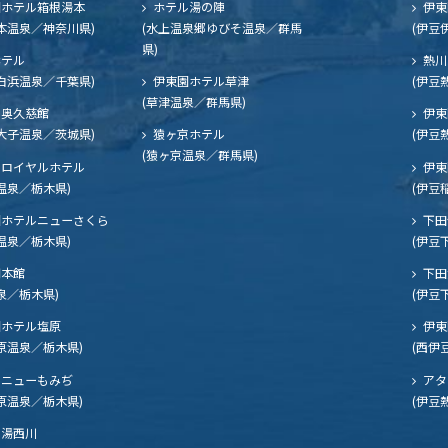
ホテル箱根湯本
ホテル湯の陣
伊東
本温泉／神奈川県)
(水上温泉郷ゆびそ温泉／群馬
(伊豆
県)
ホテル
熱川
白浜温泉／千葉県)
伊東園ホテル草津
(伊豆
(草津温泉／群馬県)
奥久慈館
伊東
大子温泉／茨城県)
猿ヶ京ホテル
(伊豆
(猿ヶ京温泉／群馬県)
ロイヤルホテル
伊東
温泉／栃木県)
(伊豆
ホテルニューさくら
下田
温泉／栃木県)
(伊豆
閣本館
下田
泉／栃木県)
(伊豆
ホテル塩原
伊東
原温泉／栃木県)
(西伊
ニューもみぢ
アタ
原温泉／栃木県)
(伊豆
湯西川