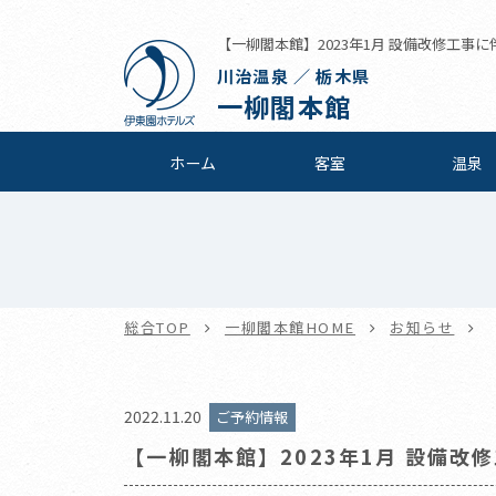
【一柳閣本館】2023年1月 設備改修工事に伴
川治温泉 ／ 栃木県
一柳閣本館
ホーム
客室
温泉
総合TOP
一柳閣本館HOME
お知らせ
2022.11.20
ご予約情報
【一柳閣本館】2023年1月 設備改