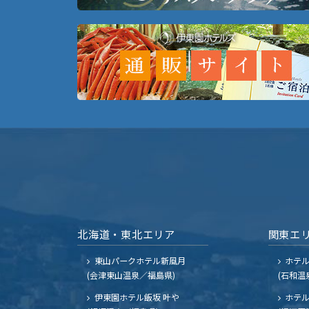
北海道・東北エリア
関東エ
東山パークホテル新風月
ホテ
(会津東山温泉／福島県)
(石和温
伊東園ホテル飯坂 叶や
ホテル