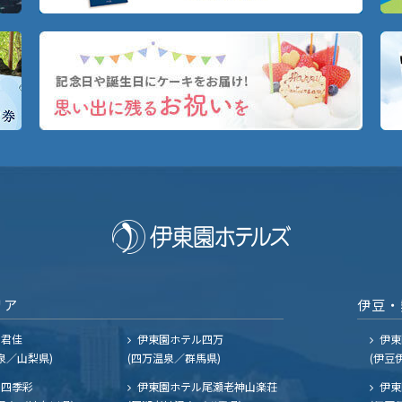
リア
伊豆・
ル君佳
伊東園ホテル四万
伊東
泉／山梨県)
(四万温泉／群馬県)
(伊豆
四季彩
伊東園ホテル尾瀬老神山楽荘
伊東