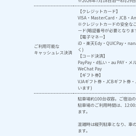
※2026年7月18日泊～8月29日
【クレジットカード】
VISA・MasterCard・JCB・Am
※クレジットカードの安全なご
ード(暗証番号が必要となりま
【電子マネー】
iD・楽天Edy・QUICPay・na
ご利用可能な
く)
キャッシュレス決済
【コード決済】
PayPay・d払い・au PAY・
WeChat Pay
【ギフト券】
VJAギフト券・JCBギフト券
います)
駐車場約100台収容。ご宿泊
駐車場のご利用時間は、12:0
ます。
混雑時は縦列駐車となり、車
ます。