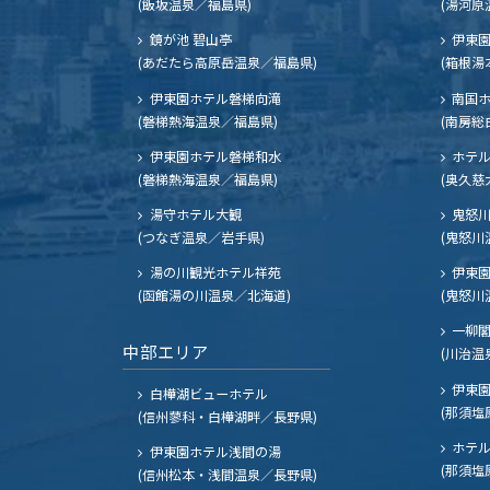
(飯坂温泉／福島県)
(湯河原
鏡が池 碧山亭
伊東園
(あだたら高原岳温泉／福島県)
(箱根湯
伊東園ホテル磐梯向滝
南国
(磐梯熱海温泉／福島県)
(南房総
伊東園ホテル磐梯和水
ホテル
(磐梯熱海温泉／福島県)
(奥久慈
湯守ホテル大観
鬼怒川
(つなぎ温泉／岩手県)
(鬼怒川
湯の川観光ホテル祥苑
伊東園
(函館湯の川温泉／北海道)
(鬼怒川
一柳
中部エリア
(川治温
伊東園
白樺湖ビューホテル
(那須塩
(信州蓼科・白樺湖畔／長野県)
ホテル
伊東園ホテル浅間の湯
(那須塩
(信州松本・浅間温泉／長野県)