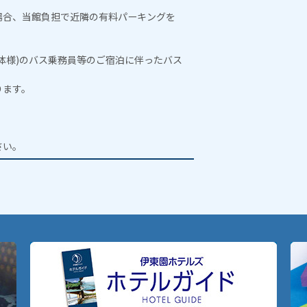
場合、当館負担で近隣の有料パーキングを
。
体様)のバス乗務員等のご宿泊に伴ったバス
ります。
。
さい。