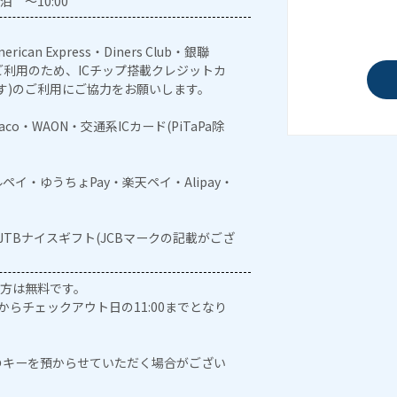
泊 ～10:00
erican Express・Diners Club・銀聯
利用のため、ICチップ搭載クレジットカ
す)のご利用にご協力をお願いします。
naco・WAON・交通系ICカード(PiTaPa除
メルペイ・ゆうちょPay・楽天ペイ・Alipay・
・JTBナイスギフト(JCBマークの記載がござ
の方は無料です。
0からチェックアウト日の11:00までとなり
のキーを預からせていただく場合がござい