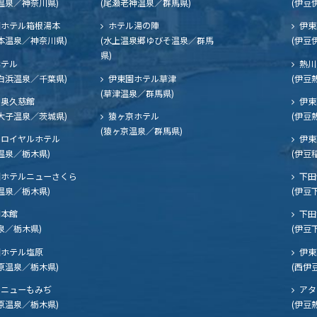
温泉／神奈川県)
(尾瀬老神温泉／群馬県)
(伊豆
ホテル箱根湯本
ホテル湯の陣
伊東
本温泉／神奈川県)
(水上温泉郷ゆびそ温泉／群馬
(伊豆
県)
ホテル
熱川
白浜温泉／千葉県)
伊東園ホテル草津
(伊豆
(草津温泉／群馬県)
奥久慈館
伊東
大子温泉／茨城県)
猿ヶ京ホテル
(伊豆
(猿ヶ京温泉／群馬県)
ロイヤルホテル
伊東
温泉／栃木県)
(伊豆
ホテルニューさくら
下田
温泉／栃木県)
(伊豆
閣本館
下田
泉／栃木県)
(伊豆
ホテル塩原
伊東
原温泉／栃木県)
(西伊
ニューもみぢ
アタ
原温泉／栃木県)
(伊豆