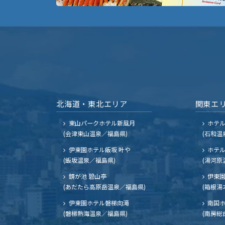
北海道・東北エリア
関東エ
東山パークホテル新風月
ホテ
(会津東山温泉／福島県)
(石和温
伊東園ホテル飯坂 叶や
ホテル
(飯坂温泉／福島県)
(湯河原
鏡が池 碧山亭
伊東園
(あだたら高原岳温泉／福島県)
(箱根湯
伊東園ホテル磐梯向滝
南国
(磐梯熱海温泉／福島県)
(南房総