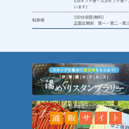
VJAギフト券・JCBギフト券
います)
100台収容(無料)
駐車場
正面玄関前 第一・第二・第