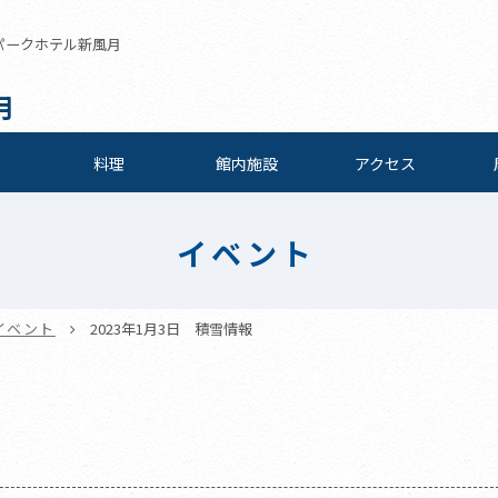
東山パークホテル新風月
月
料理
館内施設
アクセス
イベント
イベント
2023年1月3日 積雪情報