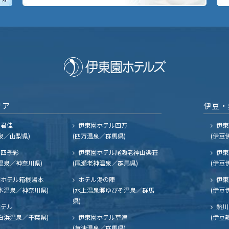
リア
伊豆・
ル君佳
伊東園ホテル四万
伊東
泉／山梨県)
(四万温泉／群馬県)
(伊豆
四季彩
伊東園ホテル尾瀬老神山楽荘
伊東
温泉／神奈川県)
(尾瀬老神温泉／群馬県)
(伊豆
ホテル箱根湯本
ホテル湯の陣
伊東
本温泉／神奈川県)
(水上温泉郷ゆびそ温泉／群馬
(伊豆
県)
ホテル
熱川
白浜温泉／千葉県)
伊東園ホテル草津
(伊豆
(草津温泉／群馬県)