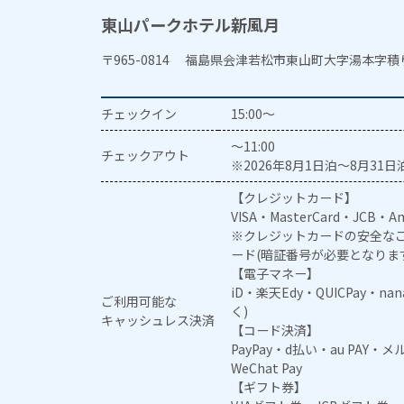
東山パークホテル新風月
〒965-0814 福島県会津若松市東山町大字湯本字積
チェックイン
15:00～
～11:00
チェックアウト
※2026年8月1日泊～8月31日泊
【クレジットカード】
VISA・MasterCard・JCB・Am
※クレジットカードの安全なご
ード(暗証番号が必要となりま
【電子マネー】
iD・楽天Edy・QUICPay・na
ご利用可能な
く)
キャッシュレス決済
【コード決済】
PayPay・d払い・au PAY・
WeChat Pay
【ギフト券】