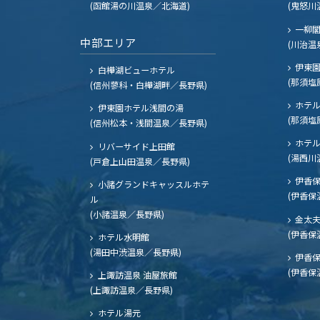
(函館湯の川温泉／北海道)
(鬼怒川
一柳
中部エリア
(川治温
伊東園
白樺湖ビューホテル
(那須塩
(信州蓼科・白樺湖畔／長野県)
ホテル
伊東園ホテル浅間の湯
(那須塩
(信州松本・浅間温泉／長野県)
ホテル
リバーサイド上田館
(湯西川
(戸倉上山田温泉／長野県)
伊香保
小諸グランドキャッスルホテ
(伊香保
ル
(小諸温泉／長野県)
金太
(伊香保
ホテル水明館
(湯田中渋温泉／長野県)
伊香保
(伊香保
上諏訪温泉 油屋旅館
(上諏訪温泉／長野県)
ホテル湯元