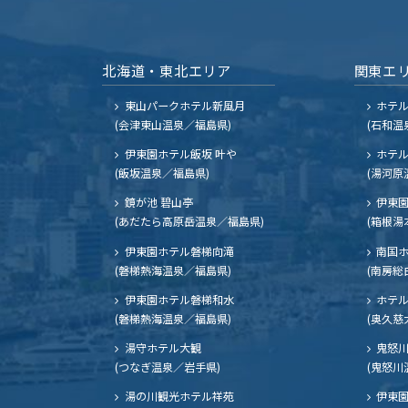
北海道・東北エリア
関東エ
東山パークホテル新風月
ホテ
(会津東山温泉／福島県)
(石和温
伊東園ホテル飯坂 叶や
ホテル
(飯坂温泉／福島県)
(湯河原
鏡が池 碧山亭
伊東園
(あだたら高原岳温泉／福島県)
(箱根湯
伊東園ホテル磐梯向滝
南国
(磐梯熱海温泉／福島県)
(南房総
伊東園ホテル磐梯和水
ホテル
(磐梯熱海温泉／福島県)
(奥久慈
湯守ホテル大観
鬼怒川
(つなぎ温泉／岩手県)
(鬼怒川
湯の川観光ホテル祥苑
伊東園