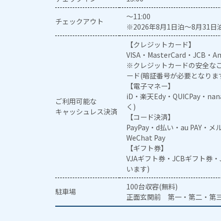
～11:00
チェックアウト
※2026年8月1日泊～8月31日泊
【クレジットカード】
VISA・MasterCard・JCB・Am
※クレジットカードの安全なご
ード(暗証番号が必要となりま
【電子マネー】
iD・楽天Edy・QUICPay・na
ご利用可能な
く)
キャッシュレス決済
【コード決済】
PayPay・d払い・au PAY・
WeChat Pay
【ギフト券】
VJAギフト券・JCBギフト券
います)
100台収容(無料)
駐車場
正面玄関前 第一・第二・第