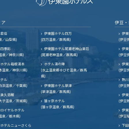
リア
伊豆・
ル君佳
伊東園ホテル四万
伊東
泉／山梨県)
(四万温泉／群馬県)
(伊豆
四季彩
伊東園ホテル尾瀬老神山楽荘
伊東
温泉／神奈川県)
(尾瀬老神温泉／群馬県)
(伊豆
ホテル箱根湯本
ホテル湯の陣
伊東
本温泉／神奈川県)
(水上温泉郷ゆびそ温泉／群馬
(伊豆
県)
ホテル
熱川
白浜温泉／千葉県)
伊東園ホテル草津
(伊豆
(草津温泉／群馬県)
奥久慈館
伊東
大子温泉／茨城県)
猿ヶ京ホテル
(伊豆
(猿ヶ京温泉／群馬県)
ロイヤルホテル
伊東
温泉／栃木県)
(伊豆
ホテルニューさくら
下田