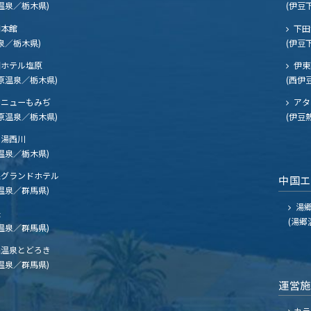
温泉／栃木県)
(伊豆
閣本館
下田
泉／栃木県)
(伊豆
ホテル塩原
伊東
原温泉／栃木県)
(西伊
ニューもみぢ
アタ
原温泉／栃木県)
(伊豆
湯西川
温泉／栃木県)
グランドホテル
中国
温泉／群馬県)
湯郷
夫
(湯郷
温泉／群馬県)
温泉とどろき
温泉／群馬県)
運営
カラ