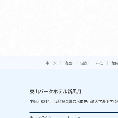
ホーム
客室
温泉
料理
館
東山パークホテル新風月
〒965-0814 福島県会津若松市東山町大字湯本字積
チェックイン
15:00～