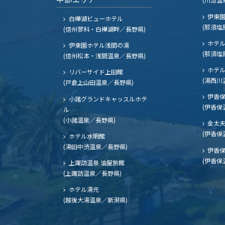
伊東園
白樺湖ビューホテル
(那須塩
(信州蓼科・白樺湖畔／長野県)
ホテル
伊東園ホテル浅間の湯
(那須塩
(信州松本・浅間温泉／長野県)
ホテル
リバーサイド上田館
(湯西川
(戸倉上山田温泉／長野県)
伊香保
小諸グランドキャッスルホテ
(伊香保
ル
(小諸温泉／長野県)
金太
(伊香保
ホテル水明館
(湯田中渋温泉／長野県)
伊香保
(伊香保
上諏訪温泉 油屋旅館
(上諏訪温泉／長野県)
ホテル湯元
(越後大湯温泉／新潟県)