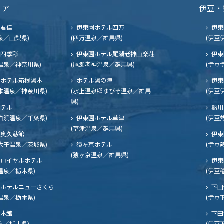
リア
伊豆・
ル君佳
伊東園ホテル四万
伊東
泉／山梨県)
(四万温泉／群馬県)
(伊豆
四季彩
伊東園ホテル尾瀬老神山楽荘
伊東
温泉／神奈川県)
(尾瀬老神温泉／群馬県)
(伊豆
ホテル箱根湯本
ホテル湯の陣
伊東
本温泉／神奈川県)
(水上温泉郷ゆびそ温泉／群馬
(伊豆
県)
ホテル
熱川
白浜温泉／千葉県)
伊東園ホテル草津
(伊豆
(草津温泉／群馬県)
奥久慈館
伊東
大子温泉／茨城県)
猿ヶ京ホテル
(伊豆
(猿ヶ京温泉／群馬県)
ロイヤルホテル
伊東
温泉／栃木県)
(伊豆
ホテルニューさくら
下田
温泉／栃木県)
(伊豆
閣本館
下田
泉／栃木県)
(伊豆