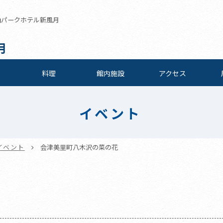
東山パークホテル新風月
月
料理
館内施設
アクセス
イベント
イベント
会津美里町八木沢の菜の花