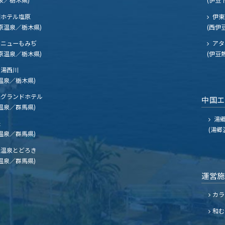
ホテル塩原
伊東
原温泉／栃木県)
(西伊
ニューもみぢ
アタ
原温泉／栃木県)
(伊豆
湯西川
温泉／栃木県)
グランドホテル
中国
温泉／群馬県)
湯郷
夫
(湯郷
温泉／群馬県)
温泉とどろき
温泉／群馬県)
運営
カラ
和む