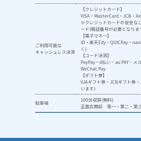
【クレジットカード】
VISA・MasterCard・JCB・Am
※クレジットカードの安全なご
ード(暗証番号が必要となりま
【電子マネー】
iD・楽天Edy・QUICPay・na
ご利用可能な
く)
キャッシュレス決済
【コード決済】
PayPay・d払い・au PAY・
WeChat Pay
【ギフト券】
VJAギフト券・JCBギフト券
います)
100台収容(無料)
駐車場
正面玄関前 第一・第二・第