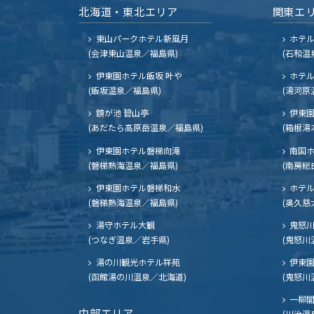
北海道・東北エリア
関東エ
東山パークホテル新風月
ホテ
(会津東山温泉／福島県)
(石和温
伊東園ホテル飯坂 叶や
ホテル
(飯坂温泉／福島県)
(湯河原
鏡が池 碧山亭
伊東園
(あだたら高原岳温泉／福島県)
(箱根湯
伊東園ホテル磐梯向滝
南国
(磐梯熱海温泉／福島県)
(南房総
伊東園ホテル磐梯和水
ホテル
(磐梯熱海温泉／福島県)
(奥久慈
湯守ホテル大観
鬼怒川
(つなぎ温泉／岩手県)
(鬼怒川
湯の川観光ホテル祥苑
伊東園
(函館湯の川温泉／北海道)
(鬼怒川
一柳
中部エリア
(川治温