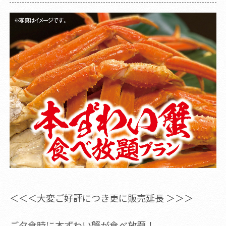
＜＜＜大変ご好評につき更に販売延長 ＞＞＞
ご夕食時に本ずわい蟹が食べ放題！