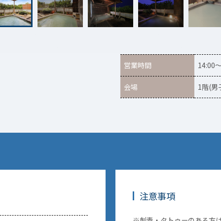
営業時間
14:00～
会場
1階(
注意事項
※刺青・タトゥーのある方