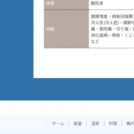
泉質
酸性泉
健康増進・病後回復期
冷え性(冷え症)・関
効能
痛・筋肉痛・切り傷・
消化器病・痔疾・くじ
など
ホーム
客室
温泉
料理
館