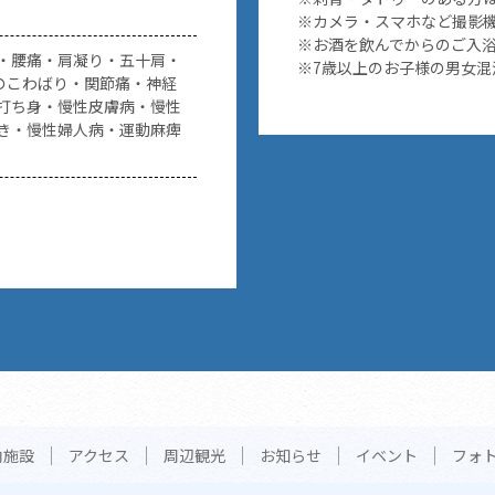
※カメラ・スマホなど撮影
※お酒を飲んでからのご入
・腰痛・肩凝り・五十肩・
※7歳以上のお子様の男女混
節のこわばり・関節痛・神経
打ち身・慢性皮膚病・慢性
き・慢性婦人病・運動麻痺
内施設
アクセス
周辺観光
お知らせ
イベント
フォ