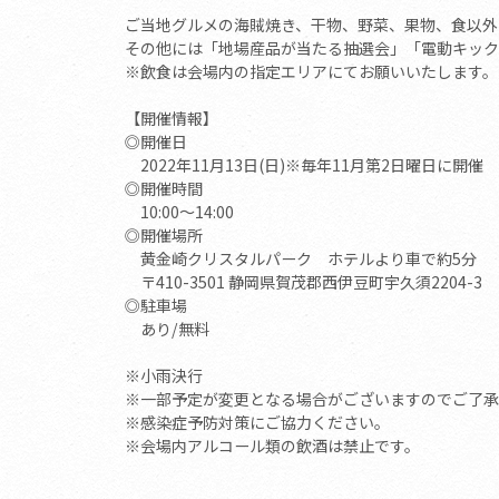
ご当地グルメの海賊焼き、干物、野菜、果物、食以外
その他には「地場産品が当たる抽選会」「電動キック
※飲食は会場内の指定エリアにてお願いいたします。
【開催情報】
◎開催日
2022年11月13日(日)※毎年11月第2日曜日に開催
◎開催時間
10:00～14:00
◎開催場所
黄金崎クリスタルパーク ホテルより車で約5分
〒410-3501 静岡県賀茂郡西伊豆町宇久須2204-3
◎駐車場
あり/無料
※小雨決行
※一部予定が変更となる場合がございますのでご了承
※感染症予防対策にご協力ください。
※会場内アルコール類の飲酒は禁止です。