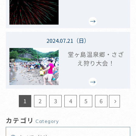
2024.07.21（日）
堂ヶ島温泉郷・さざ
え狩り大会！
1
2
3
4
5
6
カテゴリ
Category