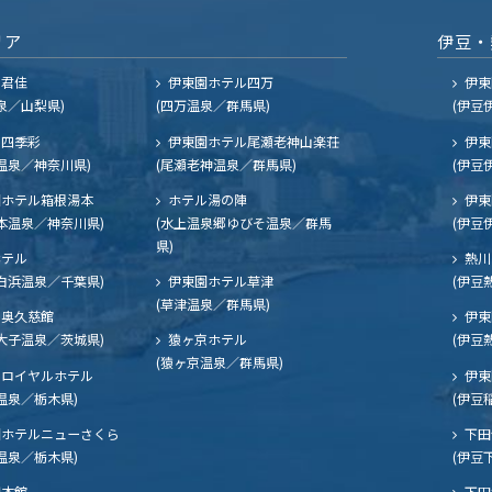
リア
伊豆・
ル君佳
伊東園ホテル四万
伊東
泉／山梨県)
(四万温泉／群馬県)
(伊豆
四季彩
伊東園ホテル尾瀬老神山楽荘
伊東
温泉／神奈川県)
(尾瀬老神温泉／群馬県)
(伊豆
ホテル箱根湯本
ホテル湯の陣
伊東
本温泉／神奈川県)
(水上温泉郷ゆびそ温泉／群馬
(伊豆
県)
ホテル
熱川
白浜温泉／千葉県)
伊東園ホテル草津
(伊豆
(草津温泉／群馬県)
奥久慈館
伊東
大子温泉／茨城県)
猿ヶ京ホテル
(伊豆
(猿ヶ京温泉／群馬県)
ロイヤルホテル
伊東
温泉／栃木県)
(伊豆
ホテルニューさくら
下田
温泉／栃木県)
(伊豆
閣本館
下田