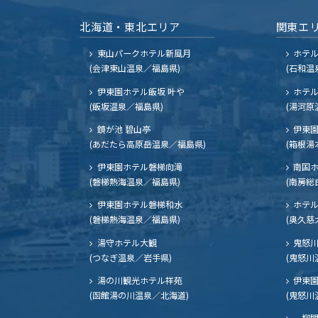
北海道・東北エリア
関東エ
東山パークホテル新風月
ホテ
(会津東山温泉／福島県)
(石和温
伊東園ホテル飯坂 叶や
ホテル
(飯坂温泉／福島県)
(湯河原
鏡が池 碧山亭
伊東園
(あだたら高原岳温泉／福島県)
(箱根湯
伊東園ホテル磐梯向滝
南国
(磐梯熱海温泉／福島県)
(南房総
伊東園ホテル磐梯和水
ホテル
(磐梯熱海温泉／福島県)
(奥久慈
湯守ホテル大観
鬼怒川
(つなぎ温泉／岩手県)
(鬼怒川
湯の川観光ホテル祥苑
伊東園
(函館湯の川温泉／北海道)
(鬼怒川
一柳