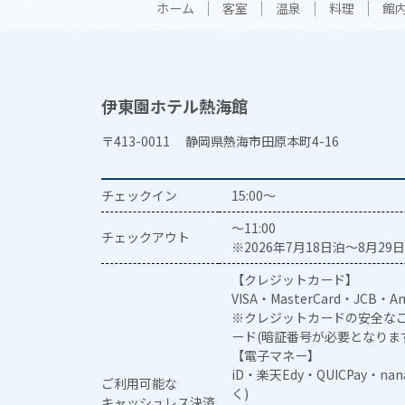
ホーム
客室
温泉
料理
館
伊東園ホテル熱海館
〒413-0011 静岡県熱海市田原本町4-16
チェックイン
15:00～
～11:00
チェックアウト
※2026年7月18日泊～8月29日
【クレジットカード】
VISA・MasterCard・JCB・Am
※クレジットカードの安全なご
ード(暗証番号が必要となりま
【電子マネー】
iD・楽天Edy・QUICPay・na
ご利用可能な
く)
キャッシュレス決済